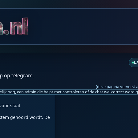
do 08:55
do 08:55
do 08:56
L
p op telegram.
 Generaties lang hebben 
voedsel geproduceerd. 
(deze pagina ververst 
we iedere dag keihard 
oor staat.

stem gehoord wordt. De 

