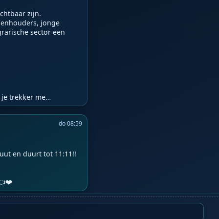
htbaar zijn. 
enhouders, jonge 
rarische sector een 
m je trekker me…
do 08:59
t en duurt tot 11:11!! 
❤️️