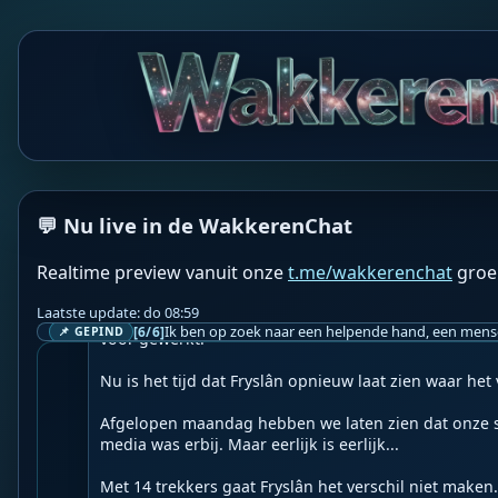
WS
Wakkeren Service
BOT
BM
Barracuda Mom
BM
Barracuda Mom
⏳ NOG 5 DAGEN... ⏳

💬 Nu live in de WakkerenChat
FRYSLÂN... NO IS IT OAN ÚS!

Realtime preview vanuit onze
t.me/wakkerenchat
groe
De agrarische sector is de ruggengraat van Fryslân.
wij het land bewerkt, voor onze dieren gezorgd en 
Laatste update: do 08:59
Dat hebben we nooit cadeau gekregen. Daar hebben 
[6/6]
📌 GEPIND
voor gewerkt.

Nu is het tijd dat Fryslân opnieuw laat zien waar het v
Afgelopen maandag hebben we laten zien dat onze 
media was erbij. Maar eerlijk is eerlijk...

Met 14 trekkers gaat Fryslân het verschil niet maken.