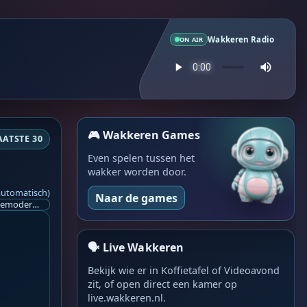
Wakkeren Radio
ON AIR
🎮 Wakkeren Games
AATSTE 30
Even spelen tussen het
wakker worden door.
automatisch)
Naar de games
Ik ben op zoek naar een helpende hand, een menselijk oog, een admin die helpt met controleren of de chat wel correct word gemodereerd word door NoMoSpam. 98% gaat automatisch goed, toch ik dit nooit helemaal loslaten en moet er altijd een mens mee blijven opletten bij elke beslissing die gemaakt word. Waar bestaan de werkzaamheden uit? Mee kijken in admin log kanaal naar alle drugs/porno/scams die voorbij komen en in het geval van een randgevalletje, ingrijpen en b.v. een verwijderd maar wel toegestaan bericht terug plaatsen met een druk op de knop. tsja zo banaal en simpel is het gesteld.. Word je hier blij van? Nee. Strookt het je ego? Nee. Word je er beter van? Nee. Kost het veel tijd? Totaal niet, consistentie en regelmaat is belangrijker dan 'er even voor kunnen gaan zitten'.. het werk is in een paar seconden gepiept.. je checkt puur of AI de juiste beslissing heeft gemaakt.. …
🗣️ Live Wakkeren
Bekijk wie er in Koffietafel of Videoavond
zit, of open direct een kamer op
live.wakkeren.nl.