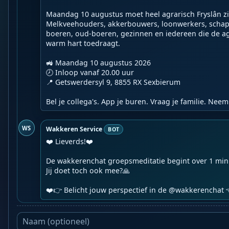
Maandag 10 augustus moet heel agrarisch Fryslân zic
Melkveehouders, akkerbouwers, loonwerkers, schap
boeren, oud-boeren, gezinnen en iedereen die de ag
warm hart toedraagt.

🚜 Maandag 10 augustus 2026

🕗 Inloop vanaf 20.00 uur

📍 Getswerdersyl 9, 8855 RX Sexbierum

Bel je collega's. App je buren. Vraag je familie. Nee
WS
Wakkeren Service
BOT
❤️ Lieverds!❤️

De wakkerenchat groepsmeditatie begint over 1 minuu
Jij doet toch ook mee?🙏

❤️👉 Belicht jouw perspectief in de @wakkerenchat 