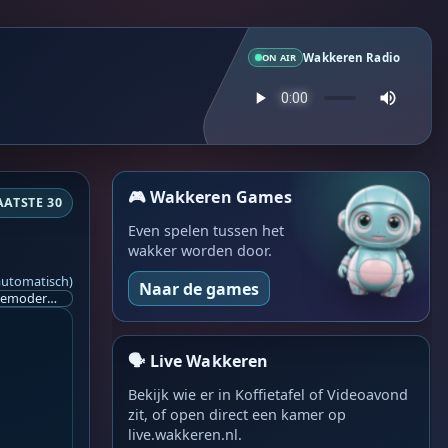
Wakkeren Radio
ON AIR
🎮 Wakkeren Games
AATSTE 30
Even spelen tussen het
wakker worden door.
automatisch)
Naar de games
Ik ben op zoek naar een helpende hand, een menselijk oog, een admin die helpt met controleren of de chat wel correct word gemodereerd word door NoMoSpam. 98% gaat automatisch goed, toch ik dit nooit helemaal loslaten en moet er altijd een mens mee blijven opletten bij elke beslissing die gemaakt word. Waar bestaan de werkzaamheden uit? Mee kijken in admin log kanaal naar alle drugs/porno/scams die voorbij komen en in het geval van een randgevalletje, ingrijpen en b.v. een verwijderd maar wel toegestaan bericht terug plaatsen met een druk op de knop. tsja zo banaal en simpel is het gesteld.. Word je hier blij van? Nee. Strookt het je ego? Nee. Word je er beter van? Nee. Kost het veel tijd? Totaal niet, consistentie en regelmaat is belangrijker dan 'er even voor kunnen gaan zitten'.. het werk is in een paar seconden gepiept.. je checkt puur of AI de juiste beslissing heeft gemaakt.. …
🗣️ Live Wakkeren
Bekijk wie er in Koffietafel of Videoavond
zit, of open direct een kamer op
live.wakkeren.nl.