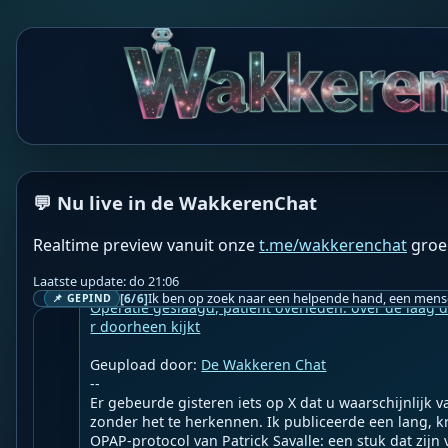
WS
Wakkeren Service
BOT
❤️ Lieverds!❤️

De wakkerenchat groepsmeditatie begint over 1 minuu
Jij doet toch ook mee?🙏

❤️👉 Belicht jouw perspectief in de @wakkerenchat 
💬 Nu live in de WakkerenChat
Realtime preview vanuit onze
t.me/wakkerenchat
groe
WF
Wakkere Fabels
BOT
☀️Martin Vrijland☀️

Laatste update: do 21:06
[6/6]
📌 GEPIND
Operatie geslaagd, patiënt overleden: over de laag di
r doorheen kijkt
Geupload door: 
De Wakkeren Chat
--

Er gebeurde gisteren iets op X dat u waarschijnlijk v
zonder het te herkennen. Ik publiceerde een lang, krit
OPAP-protocol van Patrick Savalle: een stuk dat zijn 