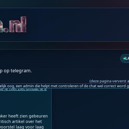
do 20:59
t en duurt tot 11:11!! 
❤️️
L
p op telegram.
do 21:06
(deze pagina ververst 
e je niet ziet omdat je e
aker heeft zien gebeuren 
isch artikel over het 
voorstel laag voor laag 