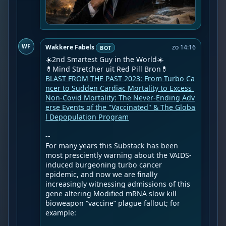
WF
Wakkere Fabels
zo 14:16
BOT
☀️2nd Smartest Guy in the World☀️

BLAST FROM THE PAST 2023: From Turbo Ca
ncer to Sudden Cardiac Mortality to Excess 
Non-Covid Mortality: The Never-Ending Adv
erse Events of the "Vaccinated" & The Globa
l Depopulation Program
--

For many years this Substack has been 
most presciently warning about the VAIDS-
induced burgeoning turbo cancer 
epidemic, and now we are finally 
increasingly witnessing admissions of this 
gene altering Modified mRNA slow kill 
bioweapon “vaccine” plague fallout; for 
example:
