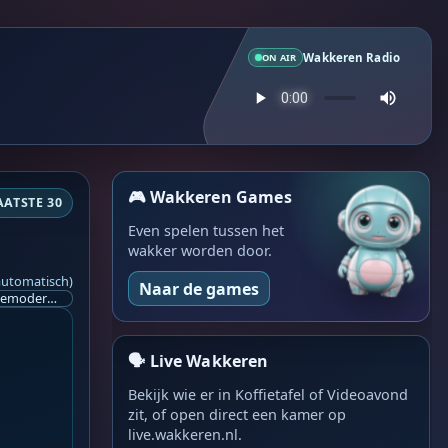
Wakkeren Radio
ON AIR
🎮 Wakkeren Games
AATSTE 30
Even spelen tussen het
wakker worden door.
automatisch)
Naar de games
Ik ben op zoek naar een helpende hand, een menselijk oog, een admin die helpt met controleren of de chat wel correct word gemodereerd word door NoMoSpam. 98% gaat automatisch goed, toch ik dit nooit helemaal loslaten en moet er altijd een mens mee blijven opletten bij elke beslissing die gemaakt word. Waar bestaan de werkzaamheden uit? Mee kijken in admin log kanaal naar alle drugs/porno/scams die voorbij komen en in het geval van een randgevalletje, ingrijpen en b.v. een verwijderd maar wel toegestaan bericht terug plaatsen met een druk op de knop. tsja zo banaal en simpel is het gesteld.. Word je hier blij van? Nee. Strookt het je ego? Nee. Word je er beter van? Nee. Kost het veel tijd? Totaal niet, consistentie en regelmaat is belangrijker dan 'er even voor kunnen gaan zitten'.. het werk is in een paar seconden gepiept.. je checkt puur of AI de juiste beslissing heeft gemaakt.. …
🗣️ Live Wakkeren
Bekijk wie er in Koffietafel of Videoavond
zit, of open direct een kamer op
live.wakkeren.nl.