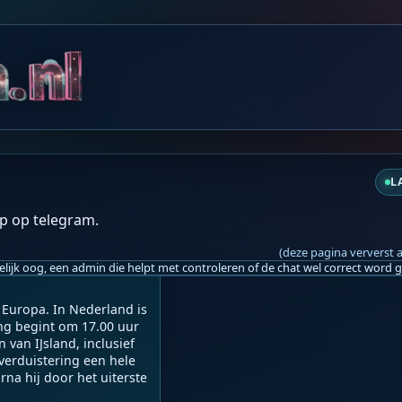
L
vr 13:39
p op telegram.
tus 2026..!
(deze pagina ververst 
 Europa. In Nederland is 
ing begint om 17.00 uur 
an IJsland, inclusief 
verduistering een hele 
na hij door het uiterste 