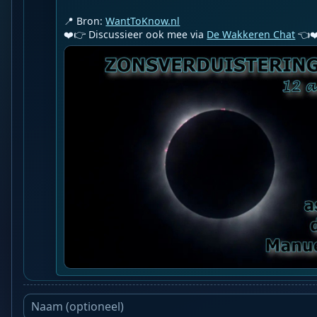
📍 Bron: 
WantToKnow.nl
❤️👉 Discussieer ook mee via 
De Wakkeren Chat
 👈❤