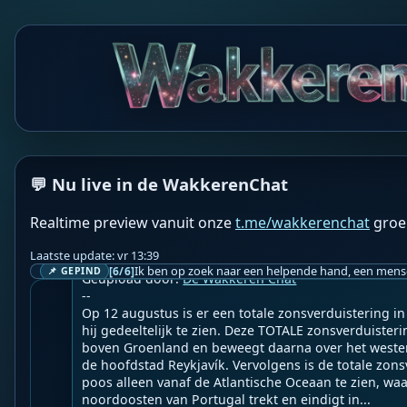
💬 Nu live in de WakkerenChat
WF
Wakkere Fabels
BOT
☀️WantToKnow.nl☀️

Realtime preview vanuit onze
t.me/wakkerenchat
groe
Astrologische duiding ZONSVERDUISTERING 12 augus
Laatste update: vr 13:39
[6/6]
📌 GEPIND
Geupload door: 
De Wakkeren Chat
--

Op 12 augustus is er een totale zonsverduistering in
hij gedeeltelijk te zien. Deze TOTALE zonsverduister
boven Groenland en beweegt daarna over het westen v
de hoofdstad Reykjavík. Vervolgens is de totale zons
poos alleen vanaf de Atlantische Oceaan te zien, waar
noordoosten van Portugal trekt en eindigt in...
