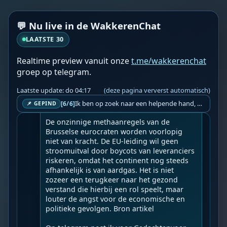
WF
Wakkere Fabels
do 02:10
BOT
💬 Nu live in de WakkerenChat
☀️Create a Better World☀️

LAATSTE 30
EU zwicht voor waanzinnige methaanboete
s.
Realtime preview vanuit onze
t.me/wakkerenchat
groep op telegram.
Geupload door: 
De Wakkeren Chat
--

Laatste update: do 04:17
(deze pagina ververst automatisch)
Wereldwijde ‘Staatsgreep’ 6 jaar sinds 17-
03-2020 zichtbare dictatuur.

Ik ben op zoek naar een helpende hand, een menselijk oog, een admin die helpt met controleren of de chat wel correct word gemodereerd word door NoMoSpam. 98% gaat automatisch goed, toch ik dit nooit helemaal loslaten en moet er altijd een mens mee blijven opletten bij elke beslissing die gemaakt word. Waar bestaan de werkzaamheden uit? Mee kijken in admin log kanaal naar alle drugs/porno/scams die voorbij komen en in het geval van een randgevalletje, ingrijpen en b.v. een verwijderd maar wel toegestaan bericht terug plaatsen met een druk op de knop. tsja zo banaal en simpel is het gesteld.. Word je hier blij van? Nee. Strookt het je ego? Nee. Word je er beter van? Nee. Kost het veel tijd? Totaal niet, consistentie en regelmaat is belangrijker dan 'er even voor kunnen gaan zitten'.. het werk is in een paar seconden gepiept.. je checkt puur of AI de juiste beslissing heeft gemaakt.. …
[6/6]
📌 GEPIND
De onzinnige methaanregels van de 
Brusselse eurocraten worden voorlopig 
niet van kracht. De EU-leiding wil geen 
stroomuitval door boycots van leveranciers 
riskeren, omdat het continent nog steeds 
afhankelijk is van aardgas. Het is niet 
zozeer een terugkeer naar het gezond 
verstand die hierbij een rol speelt, maar 
louter de angst voor de economische en 
politieke gevolgen. Bron artikel
