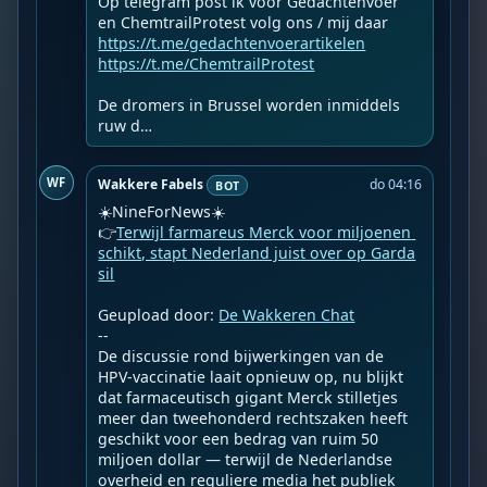
Op telegram post ik voor Gedachtenvoer 
https://t.me/gedachtenvoerartikelen
https://t.me/ChemtrailProtest
De dromers in Brussel worden inmiddels 
ruw d…
WF
Wakkere Fabels
do 04:16
BOT
☀️NineForNews☀️

👉
Terwijl farmareus Merck voor miljoenen 
schikt, stapt Nederland juist over op Garda
sil
Geupload door: 
De Wakkeren Chat
--

De discussie rond bijwerkingen van de 
HPV-vaccinatie laait opnieuw op, nu blijkt 
dat farmaceutisch gigant Merck stilletjes 
meer dan tweehonderd rechtszaken heeft 
geschikt voor een bedrag van ruim 50 
miljoen dollar — terwijl de Nederlandse 
overheid en reguliere media het publiek 