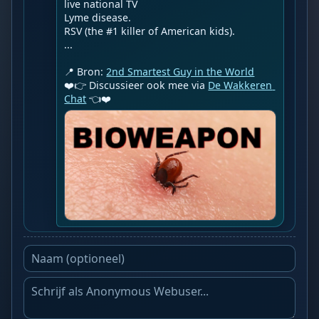
live national TV

Lyme disease.

RSV (the #1 killer of American kids).

...

📍 Bron: 
2nd Smartest Guy in the World
❤️👉 Discussieer ook mee via 
De Wakkeren 
Chat
 👈❤️