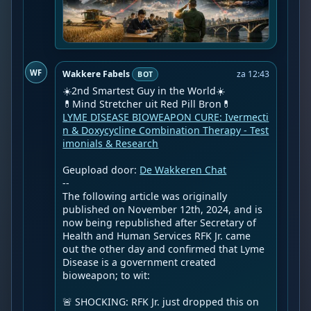
WF
Wakkere Fabels
za 12:43
BOT
☀️2nd Smartest Guy in the World☀️

LYME DISEASE BIOWEAPON CURE: Ivermecti
n & Doxycycline Combination Therapy - Test
imonials & Research
Geupload door: 
De Wakkeren Chat
--

The following article was originally 
published on November 12th, 2024, and is 
now being republished after Secretary of 
Health and Human Services RFK Jr. came 
out the other day and confirmed that Lyme 
Disease is a government created 
bioweapon; to wit:

🚨 SHOCKING: RFK Jr. just dropped this on 