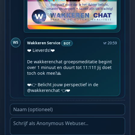
WS
Wakkeren Service
vr 20:59
BOT
❤️ Lieverds!❤️

De wakkerenchat groepsmeditatie begint 
over 1 minuut en duurt tot 11:11!! Jij doet 
toch ook mee?🙏

❤️👉 Belicht jouw perspectief in de 
@wakkerenchat 👈❤️️