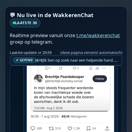
💬 Nu live in de WakkerenChat
LAATSTE 30
Realtime preview vanuit onze
t.me/wakkerenchat
groep op telegram.
Laatste update: vr 20:59
(deze pagina ververst automatisch)
Ik ben op zoek naar een helpende hand, een menselijk oog, een admin die helpt met controleren of de chat wel correct word gemodereerd word door NoMoSpam. 98% gaat automatisch goed, toch ik dit nooit helemaal loslaten en moet er altijd een mens mee blijven opletten bij elke beslissing die gemaakt word. Waar bestaan de werkzaamheden uit? Mee kijken in admin log kanaal naar alle drugs/porno/scams die voorbij komen en in het geval van een randgevalletje, ingrijpen en b.v. een verwijderd maar wel toegestaan bericht terug plaatsen met een druk op de knop. tsja zo banaal en simpel is het gesteld.. Word je hier blij van? Nee. Strookt het je ego? Nee. Word je er beter van? Nee. Kost het veel tijd? Totaal niet, consistentie en regelmaat is belangrijker dan 'er even voor kunnen gaan zitten'.. het werk is in een paar seconden gepiept.. je checkt puur of AI de juiste beslissing heeft gemaakt.. …
[6/6]
📌 GEPIND