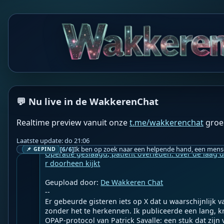
WS
Wakkeren Service
BOT
❤️ Lieverds!❤️

De wakkerenchat groepsmeditatie begint over 1 minuu
Jij doet toch ook mee?🙏

❤️👉 Belicht jouw perspectief in de @wakkerenchat 
💬 Nu live in de WakkerenChat
Realtime preview vanuit onze
t.me/wakkerenchat
groe
WF
Wakkere Fabels
BOT
☀️Martin Vrijland☀️

Laatste update: do 21:06
[6/6]
📌 GEPIND
Operatie geslaagd, patiënt overleden: over de laag di
r doorheen kijkt
Geupload door: 
De Wakkeren Chat
--

Er gebeurde gisteren iets op X dat u waarschijnlijk v
zonder het te herkennen. Ik publiceerde een lang, krit
OPAP-protocol van Patrick Savalle: een stuk dat zijn 