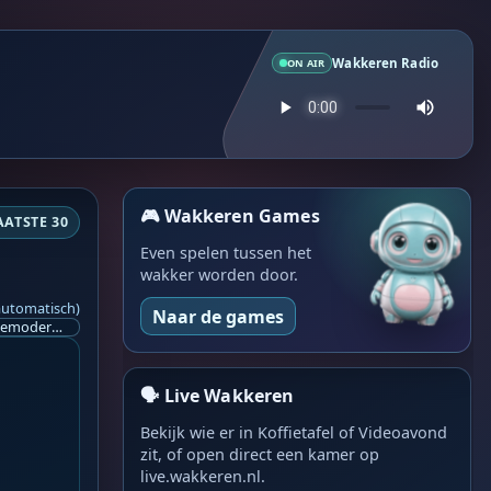
Wakkeren Radio
ON AIR
🎮 Wakkeren Games
AATSTE 30
Even spelen tussen het
wakker worden door.
automatisch)
Naar de games
Ik ben op zoek naar een helpende hand, een menselijk oog, een admin die helpt met controleren of de chat wel correct word gemodereerd word door NoMoSpam. 98% gaat automatisch goed, toch ik dit nooit helemaal loslaten en moet er altijd een mens mee blijven opletten bij elke beslissing die gemaakt word. Waar bestaan de werkzaamheden uit? Mee kijken in admin log kanaal naar alle drugs/porno/scams die voorbij komen en in het geval van een randgevalletje, ingrijpen en b.v. een verwijderd maar wel toegestaan bericht terug plaatsen met een druk op de knop. tsja zo banaal en simpel is het gesteld.. Word je hier blij van? Nee. Strookt het je ego? Nee. Word je er beter van? Nee. Kost het veel tijd? Totaal niet, consistentie en regelmaat is belangrijker dan 'er even voor kunnen gaan zitten'.. het werk is in een paar seconden gepiept.. je checkt puur of AI de juiste beslissing heeft gemaakt.. …
🗣️ Live Wakkeren
Bekijk wie er in Koffietafel of Videoavond
zit, of open direct een kamer op
live.wakkeren.nl.