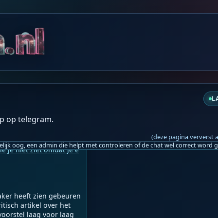
do 20:59
t en duurt tot 11:11!! 
❤️️
L
p op telegram.
do 21:06
(deze pagina ververst 
e je niet ziet omdat je e
aker heeft zien gebeuren 
isch artikel over het 
voorstel laag voor laag 