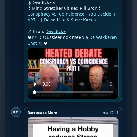
☀️DavidIcke☀️

Conspiracy VS. Coincidence - You Decide. P
ART 1 | David Icke & Steve Kirsch
📍 Bron: 
DavidIcke
❤️👉 Discussieer ook mee via 
De Wakkeren 
Chat
 👈❤️
BM
Barracuda Mom
ma 17:41