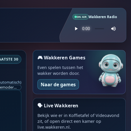
Wakkeren Radio
ON AIR
🎮 Wakkeren Games
AATSTE 30
Even spelen tussen het
wakker worden door.
automatisch)
Naar de games
Ik ben op zoek naar een helpende hand, een menselijk oog, een admin die helpt met controleren of de chat wel correct word gemodereerd word door NoMoSpam. 98% gaat automatisch goed, toch ik dit nooit helemaal loslaten en moet er altijd een mens mee blijven opletten bij elke beslissing die gemaakt word. Waar bestaan de werkzaamheden uit? Mee kijken in admin log kanaal naar alle drugs/porno/scams die voorbij komen en in het geval van een randgevalletje, ingrijpen en b.v. een verwijderd maar wel toegestaan bericht terug plaatsen met een druk op de knop. tsja zo banaal en simpel is het gesteld.. Word je hier blij van? Nee. Strookt het je ego? Nee. Word je er beter van? Nee. Kost het veel tijd? Totaal niet, consistentie en regelmaat is belangrijker dan 'er even voor kunnen gaan zitten'.. het werk is in een paar seconden gepiept.. je checkt puur of AI de juiste beslissing heeft gemaakt.. …
🗣️ Live Wakkeren
Bekijk wie er in Koffietafel of Videoavond
zit, of open direct een kamer op
live.wakkeren.nl.