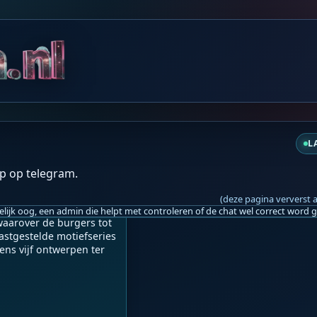
do 14:27
nt van spot: scherpe me
L
p op telegram.
(deze pagina ververst 
ank (ECB) 
waarover de burgers tot 
tgestelde motiefseries 
ens vijf ontwerpen ter 