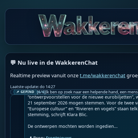
WF
Wakkere Fabels
BOT
☀️Frontnieuws☀️

💬 Nu live in de WakkerenChat
👉
Nieuwe eurobiljetten: Van betaalmiddel tot mikpu
mes als uiting van onvrede
Realtime preview vanuit onze
t.me/wakkerenchat
groe
Geupload door: 
De Wakkeren Chat
--

Laatste update: do 14:27
Op 23 juni 2026 presenteerde de Europese Centrale B
[6/6]
📌 GEPIND
“ontwerpvoorstellen voor de nieuwe eurobiljetten”, 
21 september 2026 mogen stemmen. Voor de twee vas
“Europese cultuur” en “Rivieren en vogels” staan telk
stemming, schrijft Klara Blic.

De ontwerpen mochten worden ingedien...

📍 Bron: 
Frontnieuws