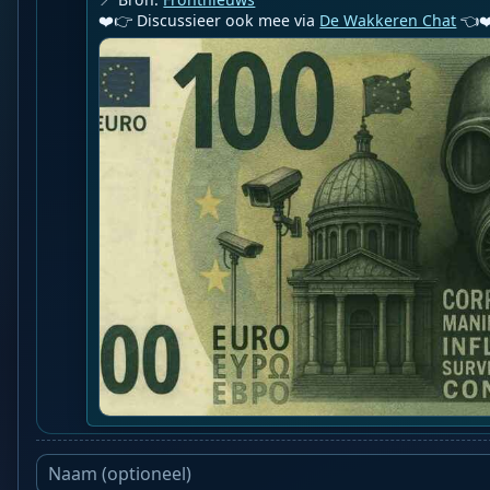
❤️👉 Discussieer ook mee via 
De Wakkeren Chat
 👈❤