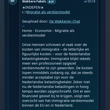
WF
Wakkere Fabels
vr 05:18
BOT
☀️INDEPEN☀️

👉
Migratie als verdienmodel
Geupload door: 
De Wakkeren Chat
--

Home - Economie - Migratie als 
verdienmodel

Onze mensen schreven al vaak over de 
kosten van immigratie – de letterlijke en 
figuurlijke kosten – voor de Nederlandse 
belastingbetaler. Immigratie blijkt steeds 
meer een professioneel opgezet 
verdienmodel te zijn geworden. De kosten 
lopen inmiddels zodanig op, dat ze steeds 
minder acceptabel zijn voor de 
Nederlandse belastingbetaler. Zeker niet 
nu de Nederlandse belastingen in hoog 
tempo worden opgeschroefd. Om er een 
financieel gevoel bij te krijgen, volgt een 
overzicht van het immigratie verdienmodel 
binnen de EU en in Nederland.
