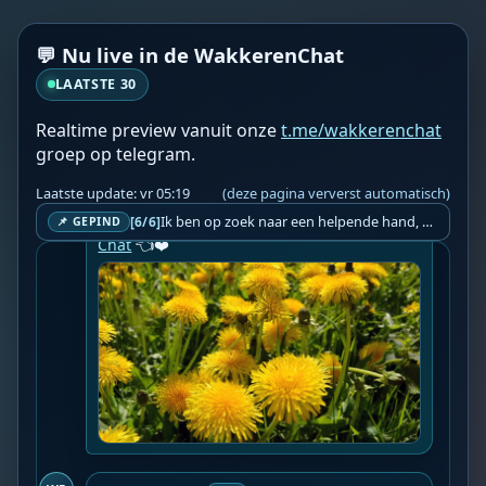
aantoont, terwijl gezonde cellen volledig 
ongemoeid worden gelaten. Toch staat een 
💬 Nu live in de WakkerenChat
grootschalige klinische studie bij mensen 
nog altijd niet op de agenda. Hoe kan dat?

LAATSTE 30
Een terminale leukemiepatiënte verliet het 
Realtime preview vanuit onze
t.me/wakkerenchat
ziekenhuis met weinig hoop. Twee weken 
groep op telegram.
later keerde ze terug met bloedwaarden ...

Laatste update: vr 05:19
(deze pagina ververst automatisch)
📍 Bron: 
NineForNews
Ik ben op zoek naar een helpende hand, een menselijk oog, een admin die helpt met controleren of de chat wel correct word gemodereerd word door NoMoSpam. 98% gaat automatisch goed, toch ik dit nooit helemaal loslaten en moet er altijd een mens mee blijven opletten bij elke beslissing die gemaakt word. Waar bestaan de werkzaamheden uit? Mee kijken in admin log kanaal naar alle drugs/porno/scams die voorbij komen en in het geval van een randgevalletje, ingrijpen en b.v. een verwijderd maar wel toegestaan bericht terug plaatsen met een druk op de knop. tsja zo banaal en simpel is het gesteld.. Word je hier blij van? Nee. Strookt het je ego? Nee. Word je er beter van? Nee. Kost het veel tijd? Totaal niet, consistentie en regelmaat is belangrijker dan 'er even voor kunnen gaan zitten'.. het werk is in een paar seconden gepiept.. je checkt puur of AI de juiste beslissing heeft gemaakt.. …
[6/6]
❤️👉 Discussieer ook mee via 
De Wakkeren 
📌 GEPIND
Chat
 👈❤️