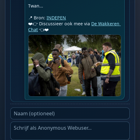
Twan...

📍 Bron: 
INDEPEN
❤️👉 Discussieer ook mee via 
De Wakkeren 
Chat
 👈❤️