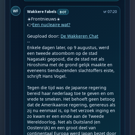
WF
Wakkere Fabels
vr 07:20
BOT
☀️Frontnieuws☀️

👉
Een nucleaire wat?
Geupload door: 
De Wakkeren Chat
--

Enkele dagen later, op 9 augustus, werd 
een tweede atoombom op de stad 
Nagasaki gegooid, die de stad net als 
Hiroshima met de grond gelijk maakte en 
eveneens tienduizenden slachtoffers eiste, 
schrijft Hans Vogel.

Tegen die tijd was de Japanse regering 
bereid haar nederlaag toe te geven en om 
vrede te smeken. Het behoeft geen betoog 
dat de Amerikaanse regering, genereus als 
zij nu eenmaal is, op het verzoek inging en 
zo kwam er een einde aan de Tweede 
Wereldoorlog. Net als Duitsland (en 
Oostenrijk) en een groot deel van 
continentaal Europa werd Japan bezet door 