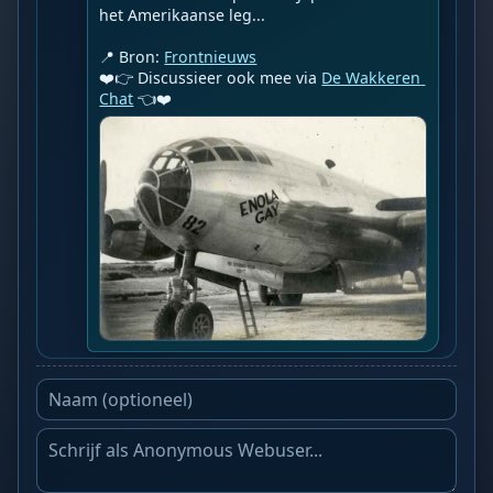
het Amerikaanse leg...

📍 Bron: 
Frontnieuws
❤️👉 Discussieer ook mee via 
De Wakkeren 
Chat
 👈❤️