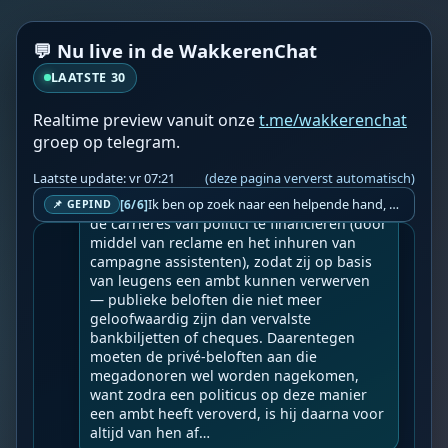
Hoe miljardairs de regering beheersen doo
💬 Nu live in de WakkerenChat
r het publiek te beheersen.
LAATSTE 30
Geupload door: 
De Wakkeren Chat
--

Realtime preview vanuit onze
t.me/wakkerenchat
Wereldwijde ‘Staatsgreep’ 6 jaar sinds 17-
groep op telegram.
03-2020 zichtbare dictatuur.

Laatste update: vr 07:21
(deze pagina ververst automatisch)
Een miljardair bezit minstens een miljard 
dollar, en dat is veel meer dan nodig is om 
Ik ben op zoek naar een helpende hand, een menselijk oog, een admin die helpt met controleren of de chat wel correct word gemodereerd word door NoMoSpam. 98% gaat automatisch goed, toch ik dit nooit helemaal loslaten en moet er altijd een mens mee blijven opletten bij elke beslissing die gemaakt word. Waar bestaan de werkzaamheden uit? Mee kijken in admin log kanaal naar alle drugs/porno/scams die voorbij komen en in het geval van een randgevalletje, ingrijpen en b.v. een verwijderd maar wel toegestaan bericht terug plaatsen met een druk op de knop. tsja zo banaal en simpel is het gesteld.. Word je hier blij van? Nee. Strookt het je ego? Nee. Word je er beter van? Nee. Kost het veel tijd? Totaal niet, consistentie en regelmaat is belangrijker dan 'er even voor kunnen gaan zitten'.. het werk is in een paar seconden gepiept.. je checkt puur of AI de juiste beslissing heeft gemaakt.. …
[6/6]
📌 GEPIND
de carrières van politici te financieren (door 
middel van reclame en het inhuren van 
campagne assistenten), zodat zij op basis 
van leugens een ambt kunnen verwerven 
— publieke beloften die niet meer 
geloofwaardig zijn dan vervalste 
bankbiljetten of cheques. Daarentegen 
moeten de privé-beloften aan die 
megadonoren wel worden nagekomen, 
want zodra een politicus op deze manier 
een ambt heeft veroverd, is hij daarna voor 
altijd van hen af…