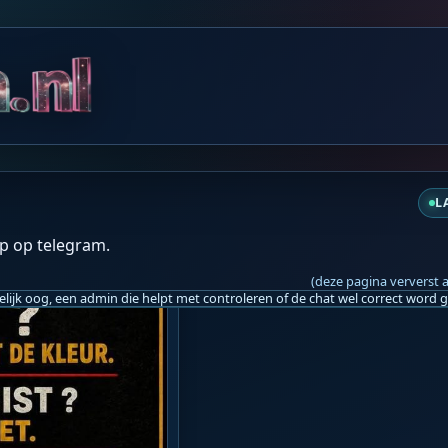
ad ja T3R!NG L1JERS 🤮🤮
L
p op telegram.
(deze pagina ververst 