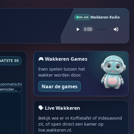
Wakkeren Radio
ON AIR
🎮 Wakkeren Games
AATSTE 30
Even spelen tussen het
wakker worden door.
automatisch)
Naar de games
Ik ben op zoek naar een helpende hand, een menselijk oog, een admin die helpt met controleren of de chat wel correct word gemodereerd word door NoMoSpam. 98% gaat automatisch goed, toch ik dit nooit helemaal loslaten en moet er altijd een mens mee blijven opletten bij elke beslissing die gemaakt word. Waar bestaan de werkzaamheden uit? Mee kijken in admin log kanaal naar alle drugs/porno/scams die voorbij komen en in het geval van een randgevalletje, ingrijpen en b.v. een verwijderd maar wel toegestaan bericht terug plaatsen met een druk op de knop. tsja zo banaal en simpel is het gesteld.. Word je hier blij van? Nee. Strookt het je ego? Nee. Word je er beter van? Nee. Kost het veel tijd? Totaal niet, consistentie en regelmaat is belangrijker dan 'er even voor kunnen gaan zitten'.. het werk is in een paar seconden gepiept.. je checkt puur of AI de juiste beslissing heeft gemaakt.. …
🗣️ Live Wakkeren
Bekijk wie er in Koffietafel of Videoavond
zit, of open direct een kamer op
live.wakkeren.nl.