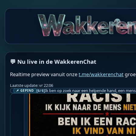
en wel willen werken -  want anders zijn het inderda
🤮😡🤬👿
💬 Nu live in de WakkerenChat
Realtime preview vanuit onze
t.me/wakkerenchat
groe
Laatste update: vr 22:06
[6/6]
📌 GEPIND