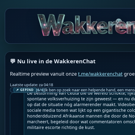
CD
Current Direct
Zijn ze zo gestoord?

Geen boer = geen voer.
WF
Wakkere Fabels
BOT
💬 Nu live in de WakkerenChat
☀️NineForNews☀️

👉
Schokkende beelden: is de volgende migratiegolf
Realtime preview vanuit onze
t.me/wakkerenchat
groe
Geupload door: 
De Wakkeren Chat
Laatste update: za 04:18
--

[6/6]
📌 GEPIND
De bestorming van Ceuta die de wereld schokte, lijkt
spontane volksverhuizing te zijn geweest — en nu du
op dat de situatie nóg alarmerender maakt. Videobee
sociale media tonen wat lijkt op een gigantische col
honderdduizend Afrikaanse mannen die door de Noo
marcheert, begeleid door wat commentatoren omschri
militaire escorte richting de kust.
