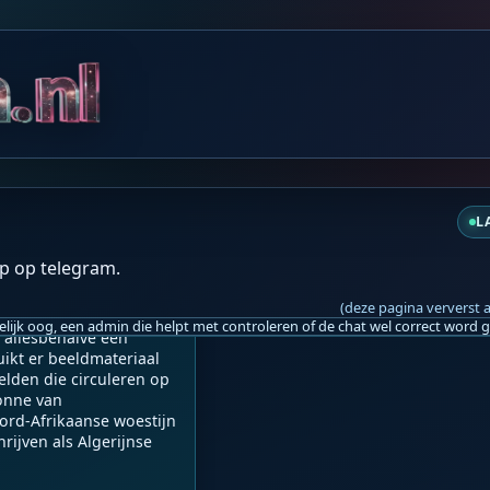
za 03:15
za 04:17
L
 al onderweg?
p op telegram.
(deze pagina ververst 
 allesbehalve een 
ikt er beeldmateriaal 
lden die circuleren op 
onne van 
rd-Afrikaanse woestijn 
jven als Algerijnse 