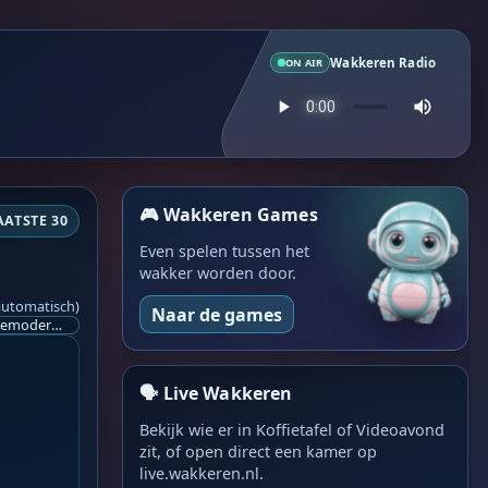
Wakkeren Radio
ON AIR
🎮 Wakkeren Games
AATSTE 30
Even spelen tussen het
wakker worden door.
automatisch)
Naar de games
Ik ben op zoek naar een helpende hand, een menselijk oog, een admin die helpt met controleren of de chat wel correct word gemodereerd word door NoMoSpam. 98% gaat automatisch goed, toch ik dit nooit helemaal loslaten en moet er altijd een mens mee blijven opletten bij elke beslissing die gemaakt word. Waar bestaan de werkzaamheden uit? Mee kijken in admin log kanaal naar alle drugs/porno/scams die voorbij komen en in het geval van een randgevalletje, ingrijpen en b.v. een verwijderd maar wel toegestaan bericht terug plaatsen met een druk op de knop. tsja zo banaal en simpel is het gesteld.. Word je hier blij van? Nee. Strookt het je ego? Nee. Word je er beter van? Nee. Kost het veel tijd? Totaal niet, consistentie en regelmaat is belangrijker dan 'er even voor kunnen gaan zitten'.. het werk is in een paar seconden gepiept.. je checkt puur of AI de juiste beslissing heeft gemaakt.. …
🗣️ Live Wakkeren
Bekijk wie er in Koffietafel of Videoavond
zit, of open direct een kamer op
live.wakkeren.nl.