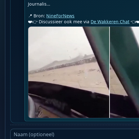
Journalis...

📍 Bron: 
NineForNews
❤️👉 Discussieer ook mee via 
De Wakkeren Chat
 👈❤