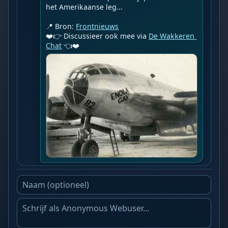
het Amerikaanse leg...

📍 Bron: 
Frontnieuws
❤️👉 Discussieer ook mee via 
De Wakkeren 
Chat
 👈❤️