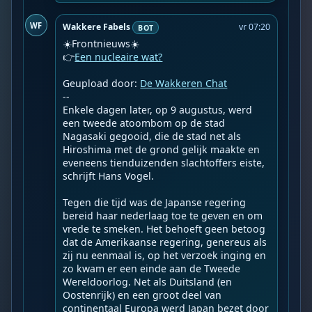
WF
Wakkere Fabels
vr 07:20
BOT
☀️Frontnieuws☀️

👉
Een nucleaire wat?
Geupload door: 
De Wakkeren Chat
--

Enkele dagen later, op 9 augustus, werd 
een tweede atoombom op de stad 
Nagasaki gegooid, die de stad net als 
Hiroshima met de grond gelijk maakte en 
eveneens tienduizenden slachtoffers eiste, 
schrijft Hans Vogel.

Tegen die tijd was de Japanse regering 
bereid haar nederlaag toe te geven en om 
vrede te smeken. Het behoeft geen betoog 
dat de Amerikaanse regering, genereus als 
zij nu eenmaal is, op het verzoek inging en 
zo kwam er een einde aan de Tweede 
Wereldoorlog. Net als Duitsland (en 
Oostenrijk) en een groot deel van 
continentaal Europa werd Japan bezet door 