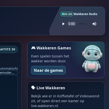
Wakkeren Radio
ON AIR
🎮 Wakkeren Games
AATSTE 30
Even spelen tussen het
wakker worden door.
automatisch)
Naar de games
Ik ben op zoek naar een helpende hand, een menselijk oog, een admin die helpt met controleren of de chat wel correct word gemodereerd word door NoMoSpam. 98% gaat automatisch goed, toch ik dit nooit helemaal loslaten en moet er altijd een mens mee blijven opletten bij elke beslissing die gemaakt word. Waar bestaan de werkzaamheden uit? Mee kijken in admin log kanaal naar alle drugs/porno/scams die voorbij komen en in het geval van een randgevalletje, ingrijpen en b.v. een verwijderd maar wel toegestaan bericht terug plaatsen met een druk op de knop. tsja zo banaal en simpel is het gesteld.. Word je hier blij van? Nee. Strookt het je ego? Nee. Word je er beter van? Nee. Kost het veel tijd? Totaal niet, consistentie en regelmaat is belangrijker dan 'er even voor kunnen gaan zitten'.. het werk is in een paar seconden gepiept.. je checkt puur of AI de juiste beslissing heeft gemaakt.. …
🗣️ Live Wakkeren
Bekijk wie er in Koffietafel of Videoavond
zit, of open direct een kamer op
live.wakkeren.nl.