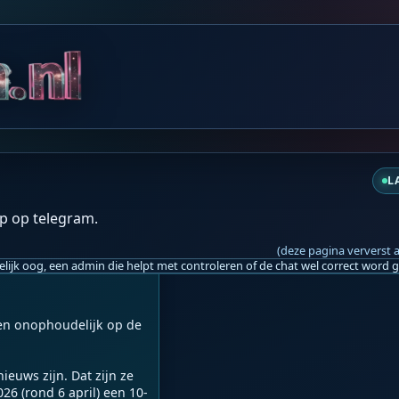
zo 12:26
z
L
oldoen als het wil dat 
dt:

p op telegram.
traat van Hormuz niet 
(deze pagina ververst 
gen onophoudelijk op de 
euws zijn. Dat zijn ze 
026 (rond 6 april) een 10-