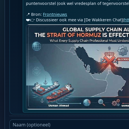
puntenvoorstel (ook wel vredesplan of tegenvoorstel .
📍 Bron: 
Frontnieuws
❤️👉 Discussieer ook mee via [De Wakkeren Chat](
ht