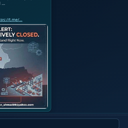
..

tps://t.me/…