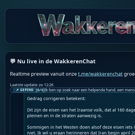
WF
Wakkere Fabels
BOT
☀️Frontnieuws☀️

👉
Iran houdt voet bij stuk over de Straat van Hormu
--

💬 Nu live in de WakkerenChat
Iran heeft zijn eisen bijgewerkt waaraan de VS moet v
de Straat van Hormuz weer volledig operationeel wor
Realtime preview vanuit onze
t.me/wakkerenchat
groe
‘Zolang Amerika zijn gedrag niet corrigeert, zal de S
Laatste update: zo 12:26
worden geopend.

[6/6]
📌 GEPIND
Gedrag corrigeren betekent:

Dit zijn de eisen van het Iraanse volk, dat al 160 da
pleinen en in de straten aanwezig is.

Sommigen in het Westen doen alsof deze eisen iets ni
niet. Ik wil u eraan herinneren dat Iran begin april 2