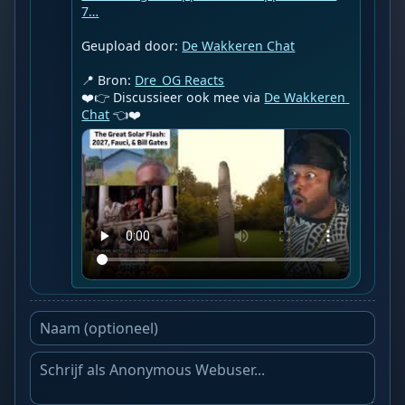
7…
Geupload door: 
De Wakkeren Chat
📍 Bron: 
Dre_OG Reacts
❤️👉 Discussieer ook mee via 
De Wakkeren 
Chat
 👈❤️