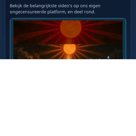
Bekijk de belangrijkste video’s op ons eigen
ongecensureerde platform, en deel rond.
LAATSTE VIDEO