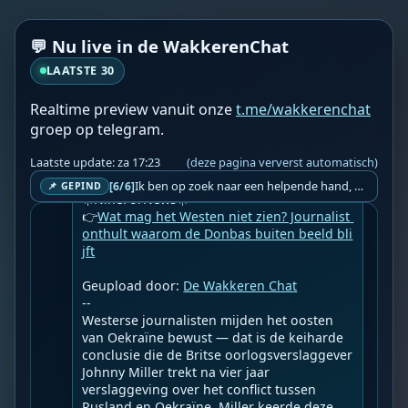
💬 Nu live in de WakkerenChat
LAATSTE 30
Realtime preview vanuit onze
t.me/wakkerenchat
groep op telegram.
Laatste update: za 17:23
(deze pagina ververst automatisch)
WF
Wakkere Fabels
za 16:01
BOT
Ik ben op zoek naar een helpende hand, een menselijk oog, een admin die helpt met controleren of de chat wel correct word gemodereerd word door NoMoSpam. 98% gaat automatisch goed, toch ik dit nooit helemaal loslaten en moet er altijd een mens mee blijven opletten bij elke beslissing die gemaakt word. Waar bestaan de werkzaamheden uit? Mee kijken in admin log kanaal naar alle drugs/porno/scams die voorbij komen en in het geval van een randgevalletje, ingrijpen en b.v. een verwijderd maar wel toegestaan bericht terug plaatsen met een druk op de knop. tsja zo banaal en simpel is het gesteld.. Word je hier blij van? Nee. Strookt het je ego? Nee. Word je er beter van? Nee. Kost het veel tijd? Totaal niet, consistentie en regelmaat is belangrijker dan 'er even voor kunnen gaan zitten'.. het werk is in een paar seconden gepiept.. je checkt puur of AI de juiste beslissing heeft gemaakt.. …
[6/6]
📌 GEPIND
☀️NineForNews☀️

👉
Wat mag het Westen niet zien? Journalist 
onthult waarom de Donbas buiten beeld bli
jft
Geupload door: 
De Wakkeren Chat
--

Westerse journalisten mijden het oosten 
van Oekraïne bewust — dat is de keiharde 
conclusie die de Britse oorlogsverslaggever 
Johnny Miller trekt na vier jaar 
verslaggeving over het conflict tussen 
Rusland en Oekraïne. Miller keerde deze 