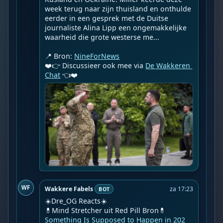
week terug naar zijn thuisland en onthulde 
eerder in een gesprek met de Duitse 
journaliste Alina Lipp een ongemakkelijke 
waarheid die grote westerse me...

📍 Bron: 
NineForNews
❤️👉 Discussieer ook mee via 
De Wakkeren 
Chat
 👈❤️
WF
Wakkere Fabels
za 17:23
BOT
☀️Dre_OG Reacts☀️

Something Is Supposed to Happen in 202