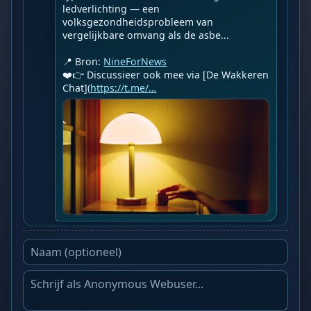
ledverlichting — een 
volksgezondheidsprobleem van 
vergelijkbare omvang als de asbe...

📍 Bron: 
NineForNews
❤️👉 Discussieer ook mee via [De Wakkeren 
Chat](
https://t.me/…