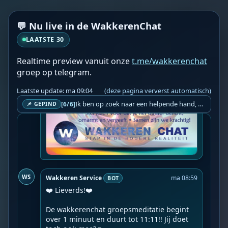
💬 Nu live in de WakkerenChat
LAATSTE 30
Realtime preview vanuit onze
t.me/wakkerenchat
groep op telegram.
Laatste update: ma 09:04
(deze pagina ververst automatisch)
Ik ben op zoek naar een helpende hand, een menselijk oog, een admin die helpt met controleren of de chat wel correct word gemodereerd word door NoMoSpam. 98% gaat automatisch goed, toch ik dit nooit helemaal loslaten en moet er altijd een mens mee blijven opletten bij elke beslissing die gemaakt word. Waar bestaan de werkzaamheden uit? Mee kijken in admin log kanaal naar alle drugs/porno/scams die voorbij komen en in het geval van een randgevalletje, ingrijpen en b.v. een verwijderd maar wel toegestaan bericht terug plaatsen met een druk op de knop. tsja zo banaal en simpel is het gesteld.. Word je hier blij van? Nee. Strookt het je ego? Nee. Word je er beter van? Nee. Kost het veel tijd? Totaal niet, consistentie en regelmaat is belangrijker dan 'er even voor kunnen gaan zitten'.. het werk is in een paar seconden gepiept.. je checkt puur of AI de juiste beslissing heeft gemaakt.. …
[6/6]
📌 GEPIND
WS
Wakkeren Service
ma 08:59
BOT
❤️ Lieverds!❤️

De wakkerenchat groepsmeditatie begint 
over 1 minuut en duurt tot 11:11!! Jij doet 