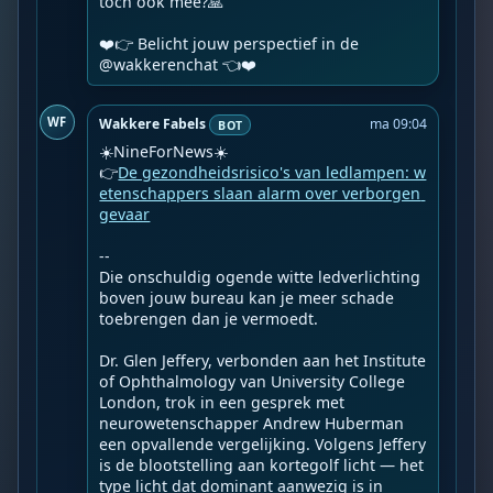
toch ook mee?🙏

❤️👉 Belicht jouw perspectief in de 
@wakkerenchat 👈❤️️
WF
Wakkere Fabels
ma 09:04
BOT
☀️NineForNews☀️

👉
De gezondheidsrisico's van ledlampen: w
etenschappers slaan alarm over verborgen 
gevaar
--

Die onschuldig ogende witte ledverlichting 
boven jouw bureau kan je meer schade 
toebrengen dan je vermoedt.

Dr. Glen Jeffery, verbonden aan het Institute 
of Ophthalmology van University College 
London, trok in een gesprek met 
neurowetenschapper Andrew Huberman 
een opvallende vergelijking. Volgens Jeffery 
is de blootstelling aan kortegolf licht — het 
type licht dat dominant aanwezig is in 