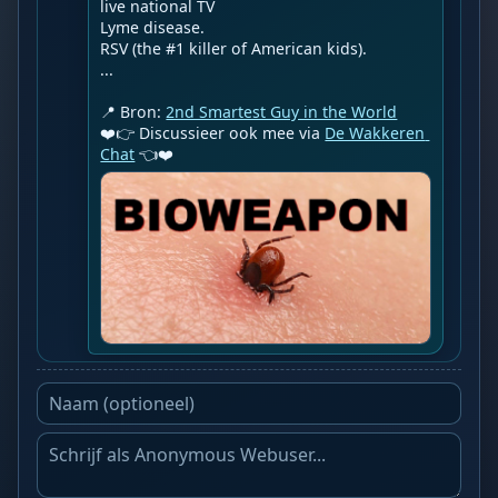
live national TV

Lyme disease.

RSV (the #1 killer of American kids).

...

📍 Bron: 
2nd Smartest Guy in the World
❤️👉 Discussieer ook mee via 
De Wakkeren 
Chat
 👈❤️