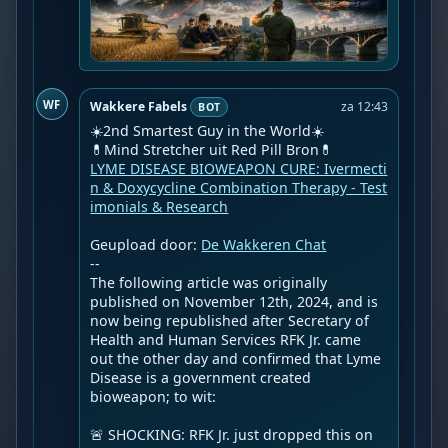
WF
Wakkere Fabels
za 12:43
BOT
☀️2nd Smartest Guy in the World☀️

LYME DISEASE BIOWEAPON CURE: Ivermecti
n & Doxycycline Combination Therapy - Test
imonials & Research
Geupload door: 
De Wakkeren Chat
--

The following article was originally 
published on November 12th, 2024, and is 
now being republished after Secretary of 
Health and Human Services RFK Jr. came 
out the other day and confirmed that Lyme 
Disease is a government created 
bioweapon; to wit:

🚨 SHOCKING: RFK Jr. just dropped this on 