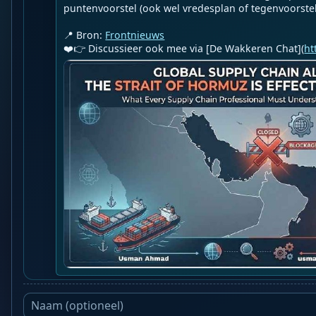
puntenvoorstel (ook wel vredesplan of tegenvoorstel .
📍 Bron: 
Frontnieuws
❤️👉 Discussieer ook mee via [De Wakkeren Chat](
ht