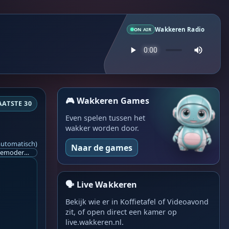
Wakkeren Radio
ON AIR
🎮 Wakkeren Games
AATSTE 30
Even spelen tussen het
wakker worden door.
automatisch)
Naar de games
Ik ben op zoek naar een helpende hand, een menselijk oog, een admin die helpt met controleren of de chat wel correct word gemodereerd word door NoMoSpam. 98% gaat automatisch goed, toch ik dit nooit helemaal loslaten en moet er altijd een mens mee blijven opletten bij elke beslissing die gemaakt word. Waar bestaan de werkzaamheden uit? Mee kijken in admin log kanaal naar alle drugs/porno/scams die voorbij komen en in het geval van een randgevalletje, ingrijpen en b.v. een verwijderd maar wel toegestaan bericht terug plaatsen met een druk op de knop. tsja zo banaal en simpel is het gesteld.. Word je hier blij van? Nee. Strookt het je ego? Nee. Word je er beter van? Nee. Kost het veel tijd? Totaal niet, consistentie en regelmaat is belangrijker dan 'er even voor kunnen gaan zitten'.. het werk is in een paar seconden gepiept.. je checkt puur of AI de juiste beslissing heeft gemaakt.. …
🗣️ Live Wakkeren
Bekijk wie er in Koffietafel of Videoavond
zit, of open direct een kamer op
live.wakkeren.nl.