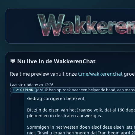
WF
Wakkere Fabels
BOT
☀️Frontnieuws☀️

👉
Iran houdt voet bij stuk over de Straat van Hormu
--

💬 Nu live in de WakkerenChat
Iran heeft zijn eisen bijgewerkt waaraan de VS moet v
de Straat van Hormuz weer volledig operationeel wor
Realtime preview vanuit onze
t.me/wakkerenchat
groe
‘Zolang Amerika zijn gedrag niet corrigeert, zal de S
Laatste update: zo 12:26
worden geopend.

[6/6]
📌 GEPIND
Gedrag corrigeren betekent:

Dit zijn de eisen van het Iraanse volk, dat al 160 da
pleinen en in de straten aanwezig is.

Sommigen in het Westen doen alsof deze eisen iets ni
niet. Ik wil u eraan herinneren dat Iran begin april 2