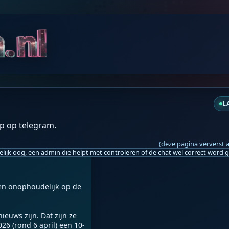
zo 12:26
z
L
oldoen als het wil dat 
dt:

p op telegram.
traat van Hormuz niet 
(deze pagina ververst 
gen onophoudelijk op de 
euws zijn. Dat zijn ze 
026 (rond 6 april) een 10-