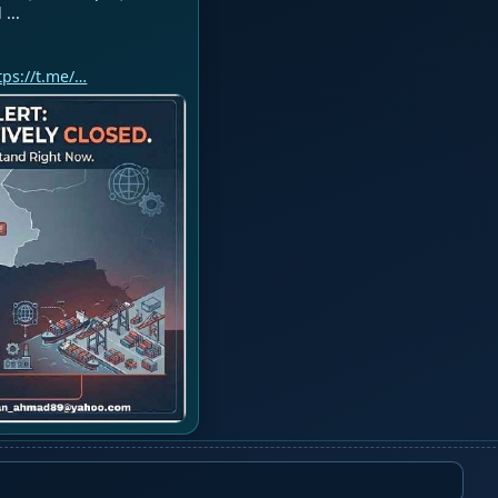
..

tps://t.me/…