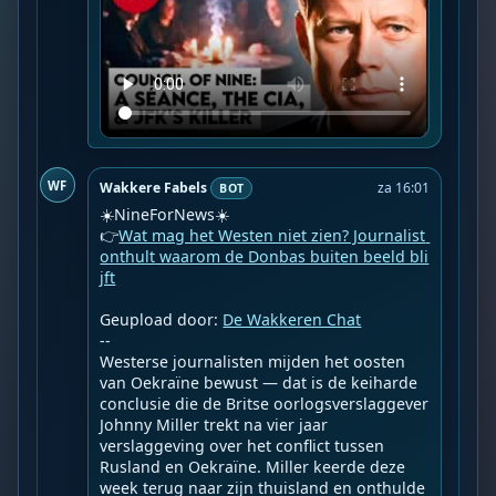
WF
Wakkere Fabels
za 16:01
BOT
☀️NineForNews☀️

👉
Wat mag het Westen niet zien? Journalist 
onthult waarom de Donbas buiten beeld bli
jft
Geupload door: 
De Wakkeren Chat
--

Westerse journalisten mijden het oosten 
van Oekraïne bewust — dat is de keiharde 
conclusie die de Britse oorlogsverslaggever 
Johnny Miller trekt na vier jaar 
verslaggeving over het conflict tussen 
Rusland en Oekraïne. Miller keerde deze 
week terug naar zijn thuisland en onthulde 