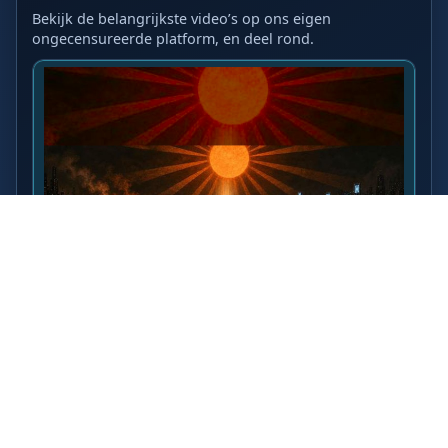
Bekijk de belangrijkste video’s op ons eigen
ongecensureerde platform, en deel rond.
LAATSTE VIDEO