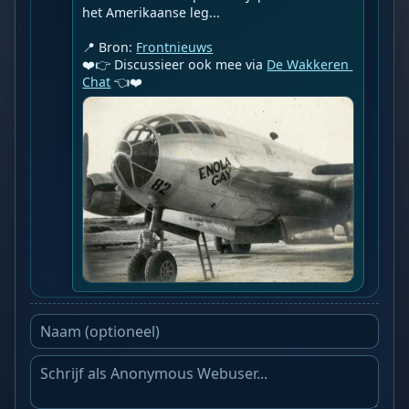
het Amerikaanse leg...

📍 Bron: 
Frontnieuws
❤️👉 Discussieer ook mee via 
De Wakkeren 
Chat
 👈❤️