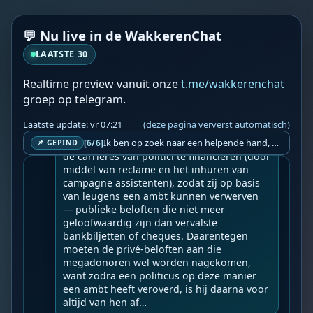
Hoe miljardairs de regering beheersen doo
💬 Nu live in de WakkerenChat
r het publiek te beheersen.
LAATSTE 30
Geupload door: 
De Wakkeren Chat
--

Realtime preview vanuit onze
t.me/wakkerenchat
Wereldwijde ‘Staatsgreep’ 6 jaar sinds 17-
groep op telegram.
03-2020 zichtbare dictatuur.

Laatste update: vr 07:21
(deze pagina ververst automatisch)
Een miljardair bezit minstens een miljard 
dollar, en dat is veel meer dan nodig is om 
Ik ben op zoek naar een helpende hand, een menselijk oog, een admin die helpt met controleren of de chat wel correct word gemodereerd word door NoMoSpam. 98% gaat automatisch goed, toch ik dit nooit helemaal loslaten en moet er altijd een mens mee blijven opletten bij elke beslissing die gemaakt word. Waar bestaan de werkzaamheden uit? Mee kijken in admin log kanaal naar alle drugs/porno/scams die voorbij komen en in het geval van een randgevalletje, ingrijpen en b.v. een verwijderd maar wel toegestaan bericht terug plaatsen met een druk op de knop. tsja zo banaal en simpel is het gesteld.. Word je hier blij van? Nee. Strookt het je ego? Nee. Word je er beter van? Nee. Kost het veel tijd? Totaal niet, consistentie en regelmaat is belangrijker dan 'er even voor kunnen gaan zitten'.. het werk is in een paar seconden gepiept.. je checkt puur of AI de juiste beslissing heeft gemaakt.. …
[6/6]
📌 GEPIND
de carrières van politici te financieren (door 
middel van reclame en het inhuren van 
campagne assistenten), zodat zij op basis 
van leugens een ambt kunnen verwerven 
— publieke beloften die niet meer 
geloofwaardig zijn dan vervalste 
bankbiljetten of cheques. Daarentegen 
moeten de privé-beloften aan die 
megadonoren wel worden nagekomen, 
want zodra een politicus op deze manier 
een ambt heeft veroverd, is hij daarna voor 
altijd van hen af…