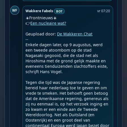
WF
Wakkere Fabels
vr 07:20
BOT
☀️Frontnieuws☀️

👉
Een nucleaire wat?
Geupload door: 
De Wakkeren Chat
--

Enkele dagen later, op 9 augustus, werd 
een tweede atoombom op de stad 
Nagasaki gegooid, die de stad net als 
Hiroshima met de grond gelijk maakte en 
eveneens tienduizenden slachtoffers eiste, 
schrijft Hans Vogel.

Tegen die tijd was de Japanse regering 
bereid haar nederlaag toe te geven en om 
vrede te smeken. Het behoeft geen betoog 
dat de Amerikaanse regering, genereus als 
zij nu eenmaal is, op het verzoek inging en 
zo kwam er een einde aan de Tweede 
Wereldoorlog. Net als Duitsland (en 
Oostenrijk) en een groot deel van 
continentaal Europa werd Japan bezet door 