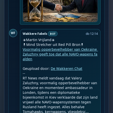
WF
Wakkere Fabels
do 12:14
BOT
☀️Martin Vrijland☀️

Voormalig opperbevelhebber van Oekraïne 
Zaluzhny geeft toe dat alle NAVO-wapens fa
alden
Geupload door: 
De Wakkeren Chat
--

RT News meldt vandaag dat Valery 
Zaluzhny, voormalig opperbevelhebber van 
Oekraïne en momenteel ambassadeur in 
Londen, tijdens een diplomatieke 
bijeenkomst in Kiev verklaarde dat zijn land 
vrijwel alle NAVO-wapensystemen tegen 
Rusland heeft ingezet. Alles behalve 
Tomahawks, kernwapens, vliegdeksc...
