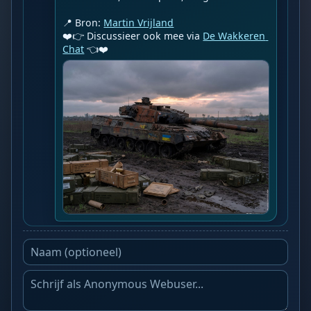
📍 Bron: 
Martin Vrijland
❤️👉 Discussieer ook mee via 
De Wakkeren 
Chat
 👈❤️