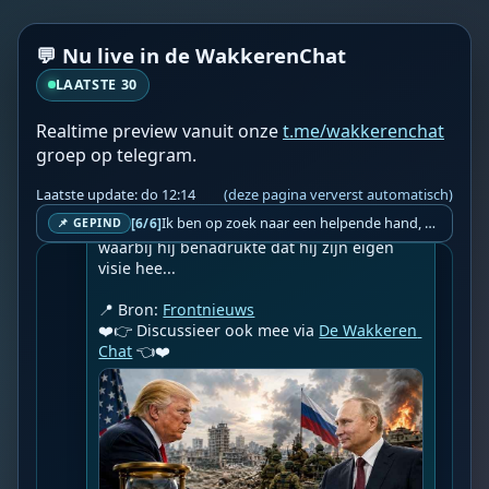
m vrede in Oekraïne te bewerkstelligen, ma
ar de oorlog moet eerst nog verder rijpen
💬 Nu live in de WakkerenChat
Geupload door: 
De Wakkeren Chat
LAATSTE 30
--

Poetin kondigde woensdag tijdens een 
Realtime preview vanuit onze
t.me/wakkerenchat
bijeenkomst in het Kremlin met de leiding 
groep op telegram.
van het ministerie van Defensie 
koelbloedig een grote herschikking van 
Laatste update: do 12:14
(deze pagina ververst automatisch)
Russische commandanten in het gebied 
Ik ben op zoek naar een helpende hand, een menselijk oog, een admin die helpt met controleren of de chat wel correct word gemodereerd word door NoMoSpam. 98% gaat automatisch goed, toch ik dit nooit helemaal loslaten en moet er altijd een mens mee blijven opletten bij elke beslissing die gemaakt word. Waar bestaan de werkzaamheden uit? Mee kijken in admin log kanaal naar alle drugs/porno/scams die voorbij komen en in het geval van een randgevalletje, ingrijpen en b.v. een verwijderd maar wel toegestaan bericht terug plaatsen met een druk op de knop. tsja zo banaal en simpel is het gesteld.. Word je hier blij van? Nee. Strookt het je ego? Nee. Word je er beter van? Nee. Kost het veel tijd? Totaal niet, consistentie en regelmaat is belangrijker dan 'er even voor kunnen gaan zitten'.. het werk is in een paar seconden gepiept.. je checkt puur of AI de juiste beslissing heeft gemaakt.. …
[6/6]
📌 GEPIND
van de speciale militaire operatie aan, 
waarbij hij benadrukte dat hij zijn eigen 
visie hee...

📍 Bron: 
Frontnieuws
❤️👉 Discussieer ook mee via 
De Wakkeren 
Chat
 👈❤️