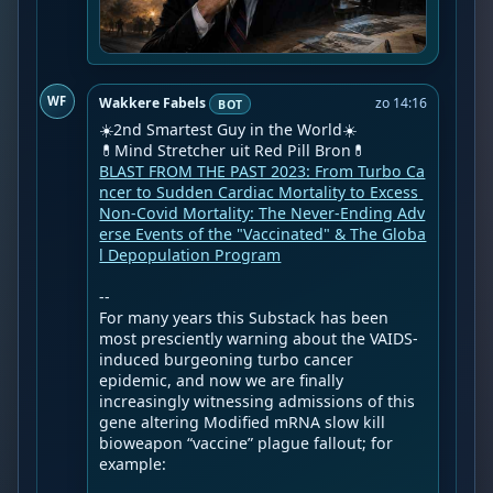
WF
Wakkere Fabels
zo 14:16
BOT
☀️2nd Smartest Guy in the World☀️

BLAST FROM THE PAST 2023: From Turbo Ca
ncer to Sudden Cardiac Mortality to Excess 
Non-Covid Mortality: The Never-Ending Adv
erse Events of the "Vaccinated" & The Globa
l Depopulation Program
--

For many years this Substack has been 
most presciently warning about the VAIDS-
induced burgeoning turbo cancer 
epidemic, and now we are finally 
increasingly witnessing admissions of this 
gene altering Modified mRNA slow kill 
bioweapon “vaccine” plague fallout; for 
example:
