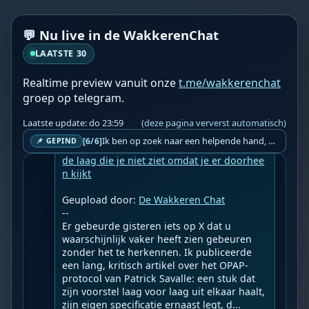
De wakkerenchat groepsmeditatie begint 
over 1 minuut en duurt tot 11:11!! Jij doet 
toch ook mee?🙏

💬 Nu live in de WakkerenChat
❤️👉 Belicht jouw perspectief in de 
LAATSTE 30
@wakkerenchat 👈❤️️
Realtime preview vanuit onze
t.me/wakkerenchat
groep op telegram.
WF
Wakkere Fabels
do 21:06
BOT
☀️Martin Vrijland☀️

Laatste update: do 23:59
(deze pagina ververst automatisch)
Ik ben op zoek naar een helpende hand, een menselijk oog, een admin die helpt met controleren of de chat wel correct word gemodereerd word door NoMoSpam. 98% gaat automatisch goed, toch ik dit nooit helemaal loslaten en moet er altijd een mens mee blijven opletten bij elke beslissing die gemaakt word. Waar bestaan de werkzaamheden uit? Mee kijken in admin log kanaal naar alle drugs/porno/scams die voorbij komen en in het geval van een randgevalletje, ingrijpen en b.v. een verwijderd maar wel toegestaan bericht terug plaatsen met een druk op de knop. tsja zo banaal en simpel is het gesteld.. Word je hier blij van? Nee. Strookt het je ego? Nee. Word je er beter van? Nee. Kost het veel tijd? Totaal niet, consistentie en regelmaat is belangrijker dan 'er even voor kunnen gaan zitten'.. het werk is in een paar seconden gepiept.. je checkt puur of AI de juiste beslissing heeft gemaakt.. …
[6/6]
📌 GEPIND
Operatie geslaagd, patiënt overleden: over 
de laag die je niet ziet omdat je er doorhee
n kijkt
Geupload door: 
De Wakkeren Chat
--

Er gebeurde gisteren iets op X dat u 
waarschijnlijk vaker heeft zien gebeuren 
zonder het te herkennen. Ik publiceerde 
een lang, kritisch artikel over het OPAP-
protocol van Patrick Savalle: een stuk dat 
zijn voorstel laag voor laag uit elkaar haalt, 
zijn eigen specificatie ernaast legt, d...
