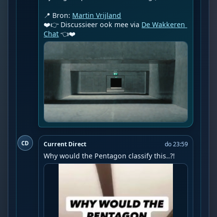
📍 Bron: 
Martin Vrijland
❤️👉 Discussieer ook mee via 
De Wakkeren 
Chat
 👈❤️
CD
Current Direct
do 23:59
Why would the Pentagon classify this..?!