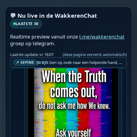
💬 Nu live in de WakkerenChat
LAATSTE 30
Realtime preview vanuit onze
t.me/wakkerenchat
groep op telegram.
SV
Steef Vanhopnaarster
vr 17:50
Laatste update: vr 18:07
(deze pagina ververst automatisch)
Ik ben op zoek naar een helpende hand, een menselijk oog, een admin die helpt met controleren of de chat wel correct word gemodereerd word door NoMoSpam. 98% gaat automatisch goed, toch ik dit nooit helemaal loslaten en moet er altijd een mens mee blijven opletten bij elke beslissing die gemaakt word. Waar bestaan de werkzaamheden uit? Mee kijken in admin log kanaal naar alle drugs/porno/scams die voorbij komen en in het geval van een randgevalletje, ingrijpen en b.v. een verwijderd maar wel toegestaan bericht terug plaatsen met een druk op de knop. tsja zo banaal en simpel is het gesteld.. Word je hier blij van? Nee. Strookt het je ego? Nee. Word je er beter van? Nee. Kost het veel tijd? Totaal niet, consistentie en regelmaat is belangrijker dan 'er even voor kunnen gaan zitten'.. het werk is in een paar seconden gepiept.. je checkt puur of AI de juiste beslissing heeft gemaakt.. …
[6/6]
📌 GEPIND