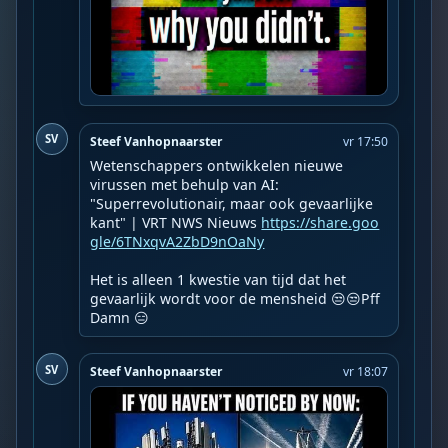
SV
Steef Vanhopnaarster
vr 17:50
Wetenschappers ontwikkelen nieuwe 
virussen met behulp van AI: 
"Superrevolutionair, maar ook gevaarlijke 
kant" | VRT NWS Nieuws 
https://share.goo
gle/6TNxqvA2ZbD9nOaNy
Het is alleen 1 kwestie van tijd dat het 
gevaarlijk wordt voor de mensheid 😒😒Pff 
Damn 😑
SV
Steef Vanhopnaarster
vr 18:07