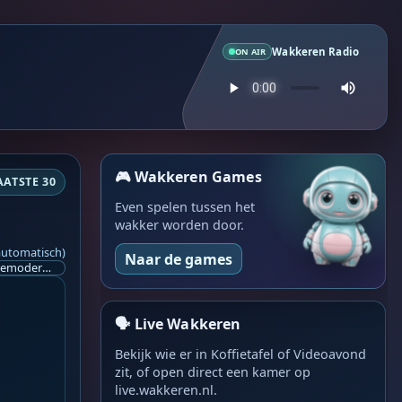
Wakkeren Radio
ON AIR
🎮 Wakkeren Games
AATSTE 30
Even spelen tussen het
wakker worden door.
automatisch)
Naar de games
Ik ben op zoek naar een helpende hand, een menselijk oog, een admin die helpt met controleren of de chat wel correct word gemodereerd word door NoMoSpam. 98% gaat automatisch goed, toch ik dit nooit helemaal loslaten en moet er altijd een mens mee blijven opletten bij elke beslissing die gemaakt word. Waar bestaan de werkzaamheden uit? Mee kijken in admin log kanaal naar alle drugs/porno/scams die voorbij komen en in het geval van een randgevalletje, ingrijpen en b.v. een verwijderd maar wel toegestaan bericht terug plaatsen met een druk op de knop. tsja zo banaal en simpel is het gesteld.. Word je hier blij van? Nee. Strookt het je ego? Nee. Word je er beter van? Nee. Kost het veel tijd? Totaal niet, consistentie en regelmaat is belangrijker dan 'er even voor kunnen gaan zitten'.. het werk is in een paar seconden gepiept.. je checkt puur of AI de juiste beslissing heeft gemaakt.. …
🗣️ Live Wakkeren
Bekijk wie er in Koffietafel of Videoavond
zit, of open direct een kamer op
live.wakkeren.nl.