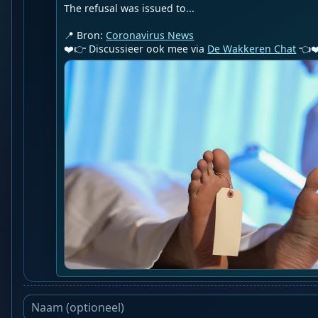
The refusal was issued to...

📍 Bron: 
Coronavirus News
❤️👉 Discussieer ook mee via 
De Wakkeren Chat
 👈❤