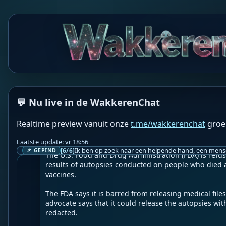
WF
Wakkere Fabels
BOT
☀️Coronavirus News☀️

💬 Nu live in de WakkerenChat
👉
FDA Withholding Autopsy Results on People Who D
-19 Vaccines
Realtime preview vanuit onze
t.me/wakkerenchat
groe
Geupload door: 
De Wakkeren Chat
Laatste update: vr 18:56
--

[6/6]
📌 GEPIND
The U.S. Food and Drug Administration (FDA) is refusi
results of autopsies conducted on people who died a
vaccines.

The FDA says it is barred from releasing medical files
advocate says that it could release the autopsies wit
redacted.
