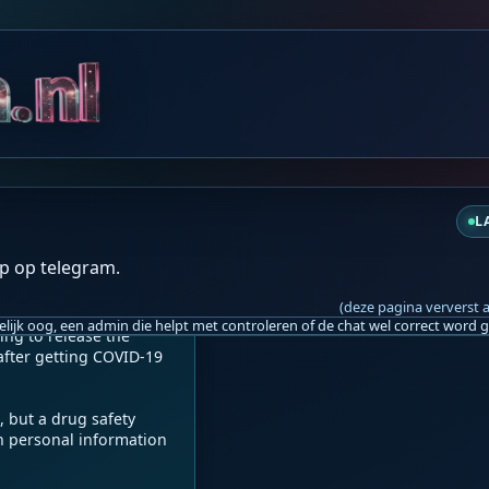
vr 18:56
L
ied After Getting COVID
p op telegram.
(deze pagina ververst 
ng to release the 
fter getting COVID-19 
, but a drug safety 
h personal information 