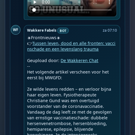
WF
Wakkere Fabels
za 07:10
BOT
☀️Frontnieuws☀️

👉
Tussen leven, dood en alle fronten: vacci
nschade en een levenslang trauma
Geupload door: 
De Wakkeren Chat
--

Het volgende artikel verscheen voor het 
eerst bij MWGFD:

Ze wilde levens redden – en verloor bijna 
haar eigen leven. Fysiotherapeute 
Christiane Gund was een overtuigd 
voorstander van de coronavaccinatie. 
Vandaag de dag leeft ze met de gevolgen 
van ernstige vaccinatieschade: dubbele 
hersenvenetrombose, hersenbloeding, 
hemiparese, epilepsie, blijvende 
beperkingen. In de interviewreeks 