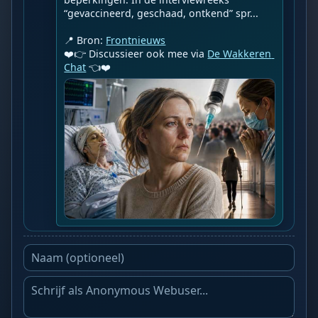
“gevaccineerd, geschaad, ontkend” spr...

📍 Bron: 
Frontnieuws
❤️👉 Discussieer ook mee via 
De Wakkeren 
Chat
 👈❤️