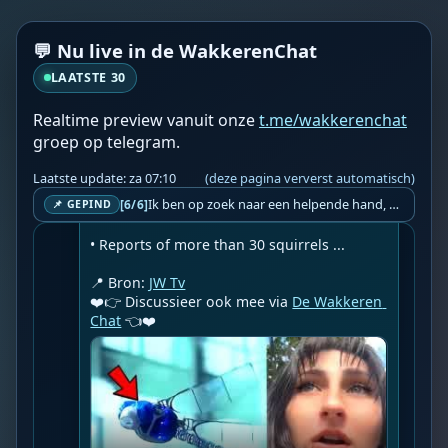
locations.

Included in this report:

💬 Nu live in de WakkerenChat
• Birds reportedly behaving unusually in 
South Jersey and other locations.

LAATSTE 30
• Eyewitness reports involving dragonfly-
Realtime preview vanuit onze
t.me/wakkerenchat
like objects, alongside a look at robotic 
groep op telegram.
dragonfly technology.

Laatste update: za 07:10
(deze pagina ververst automatisch)
• A squirrel repeatedly biting a wall in 
Ik ben op zoek naar een helpende hand, een menselijk oog, een admin die helpt met controleren of de chat wel correct word gemodereerd word door NoMoSpam. 98% gaat automatisch goed, toch ik dit nooit helemaal loslaten en moet er altijd een mens mee blijven opletten bij elke beslissing die gemaakt word. Waar bestaan de werkzaamheden uit? Mee kijken in admin log kanaal naar alle drugs/porno/scams die voorbij komen en in het geval van een randgevalletje, ingrijpen en b.v. een verwijderd maar wel toegestaan bericht terug plaatsen met een druk op de knop. tsja zo banaal en simpel is het gesteld.. Word je hier blij van? Nee. Strookt het je ego? Nee. Word je er beter van? Nee. Kost het veel tijd? Totaal niet, consistentie en regelmaat is belangrijker dan 'er even voor kunnen gaan zitten'.. het werk is in een paar seconden gepiept.. je checkt puur of AI de juiste beslissing heeft gemaakt.. …
[6/6]
Mississippi.

📌 GEPIND
• Reports of more than 30 squirrels ...

📍 Bron: 
JW Tv
❤️👉 Discussieer ook mee via 
De Wakkeren 
Chat
 👈❤️