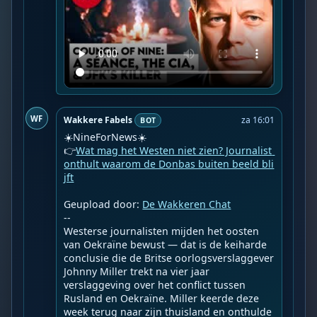
WF
Wakkere Fabels
za 16:01
BOT
☀️NineForNews☀️

👉
Wat mag het Westen niet zien? Journalist 
onthult waarom de Donbas buiten beeld bli
jft
Geupload door: 
De Wakkeren Chat
--

Westerse journalisten mijden het oosten 
van Oekraïne bewust — dat is de keiharde 
conclusie die de Britse oorlogsverslaggever 
Johnny Miller trekt na vier jaar 
verslaggeving over het conflict tussen 
Rusland en Oekraïne. Miller keerde deze 
week terug naar zijn thuisland en onthulde 