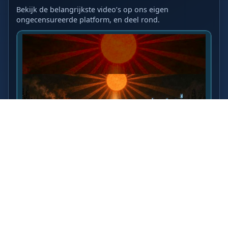
Bekijk de belangrijkste video’s op ons eigen
ongecensureerde platform, en deel rond.
LAATSTE VIDEO