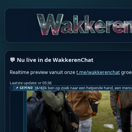
verdienmodel binnen de EU en in Nederland.

Twan...

📍 Bron: 
INDEPEN
❤️👉 Discussieer ook mee via 
De Wakkeren Chat
 👈❤
💬 Nu live in de WakkerenChat
Realtime preview vanuit onze
t.me/wakkerenchat
groe
Laatste update: vr 05:36
[6/6]
📌 GEPIND