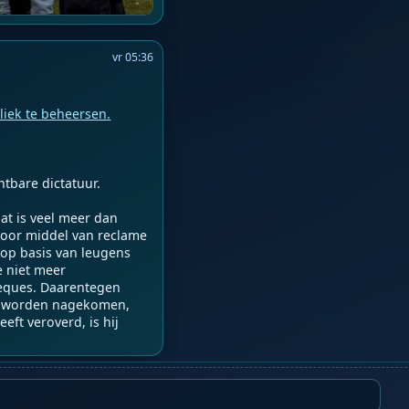
vr 05:36
liek te beheersen.
tbare dictatuur.

at is veel meer dan 
(door middel van reclame 
op basis van leugens 
 niet meer 
heques. Daarentegen 
l worden nagekomen, 
ft veroverd, is hij 