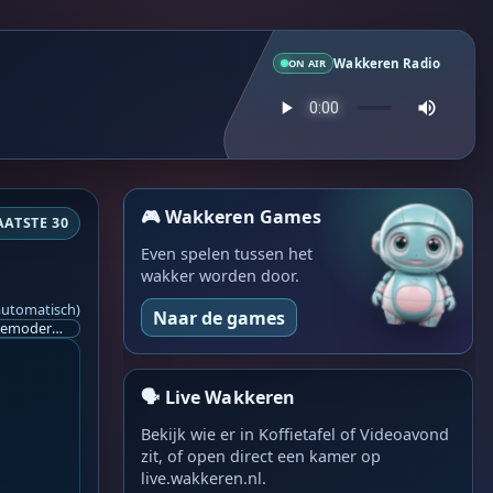
Wakkeren Radio
ON AIR
🎮 Wakkeren Games
AATSTE 30
Even spelen tussen het
wakker worden door.
automatisch)
Naar de games
Ik ben op zoek naar een helpende hand, een menselijk oog, een admin die helpt met controleren of de chat wel correct word gemodereerd word door NoMoSpam. 98% gaat automatisch goed, toch ik dit nooit helemaal loslaten en moet er altijd een mens mee blijven opletten bij elke beslissing die gemaakt word. Waar bestaan de werkzaamheden uit? Mee kijken in admin log kanaal naar alle drugs/porno/scams die voorbij komen en in het geval van een randgevalletje, ingrijpen en b.v. een verwijderd maar wel toegestaan bericht terug plaatsen met een druk op de knop. tsja zo banaal en simpel is het gesteld.. Word je hier blij van? Nee. Strookt het je ego? Nee. Word je er beter van? Nee. Kost het veel tijd? Totaal niet, consistentie en regelmaat is belangrijker dan 'er even voor kunnen gaan zitten'.. het werk is in een paar seconden gepiept.. je checkt puur of AI de juiste beslissing heeft gemaakt.. …
🗣️ Live Wakkeren
Bekijk wie er in Koffietafel of Videoavond
zit, of open direct een kamer op
live.wakkeren.nl.