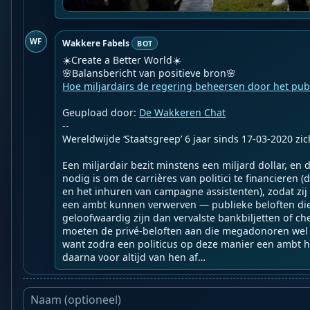
WF
Wakkere Fabels
BOT
☀️Create a Better World☀️

Hoe miljardairs de regering beheersen door het pub
Geupload door: 
De Wakkeren Chat
--

Wereldwijde ‘Staatsgreep’ 6 jaar sinds 17-03-2020 zich
Een miljardair bezit minstens een miljard dollar, en d
nodig is om de carrières van politici te financieren 
en het inhuren van campagne assistenten), zodat zij 
een ambt kunnen verwerven — publieke beloften die
geloofwaardig zijn dan vervalste bankbiljetten of c
moeten de privé-beloften aan die megadonoren we
want zodra een politicus op deze manier een ambt hee
daarna voor altijd van hen af…