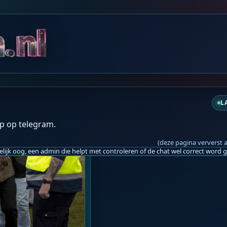
️
L
p op telegram.
(deze pagina ververst 