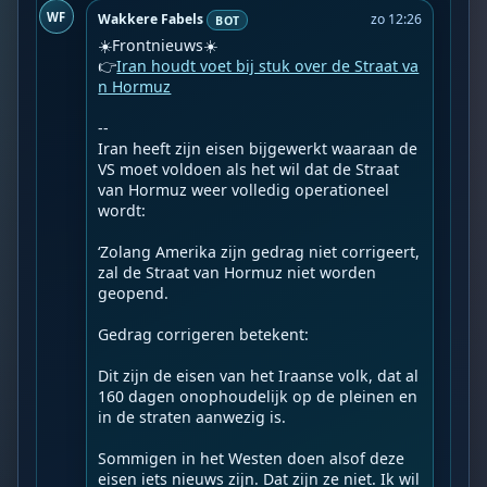
WF
Wakkere Fabels
zo 12:26
BOT
☀️Frontnieuws☀️

👉
Iran houdt voet bij stuk over de Straat va
n Hormuz
--

Iran heeft zijn eisen bijgewerkt waaraan de 
VS moet voldoen als het wil dat de Straat 
van Hormuz weer volledig operationeel 
wordt:

‘Zolang Amerika zijn gedrag niet corrigeert, 
zal de Straat van Hormuz niet worden 
geopend.

Gedrag corrigeren betekent:

Dit zijn de eisen van het Iraanse volk, dat al 
160 dagen onophoudelijk op de pleinen en 
in de straten aanwezig is.

Sommigen in het Westen doen alsof deze 
eisen iets nieuws zijn. Dat zijn ze niet. Ik wil 