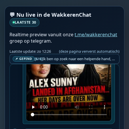
skin. I’m honestly petrified for her. And it’s 
got me thinking that we really...

💬 Nu live in de WakkerenChat
📍 Bron: 
Video Wakkeren
LAATSTE 30
❤️👉 Discussieer ook mee via 
De Wakkeren 
Chat
 👈❤️
Realtime preview vanuit onze
t.me/wakkerenchat
groep op telegram.
Laatste update: zo 12:26
(deze pagina ververst automatisch)
Ik ben op zoek naar een helpende hand, een menselijk oog, een admin die helpt met controleren of de chat wel correct word gemodereerd word door NoMoSpam. 98% gaat automatisch goed, toch ik dit nooit helemaal loslaten en moet er altijd een mens mee blijven opletten bij elke beslissing die gemaakt word. Waar bestaan de werkzaamheden uit? Mee kijken in admin log kanaal naar alle drugs/porno/scams die voorbij komen en in het geval van een randgevalletje, ingrijpen en b.v. een verwijderd maar wel toegestaan bericht terug plaatsen met een druk op de knop. tsja zo banaal en simpel is het gesteld.. Word je hier blij van? Nee. Strookt het je ego? Nee. Word je er beter van? Nee. Kost het veel tijd? Totaal niet, consistentie en regelmaat is belangrijker dan 'er even voor kunnen gaan zitten'.. het werk is in een paar seconden gepiept.. je checkt puur of AI de juiste beslissing heeft gemaakt.. …
[6/6]
📌 GEPIND