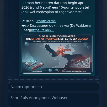
u eraan herinneren dat Iran begin april 
2026 (rond 6 april) een 10-puntenvoorstel 
(ook wel vredesplan of tegenvoorstel ...

📍 Bron: 
Frontnieuws
❤️👉 Discussieer ook mee via [De Wakkeren 
Chat](
https://t.me/…