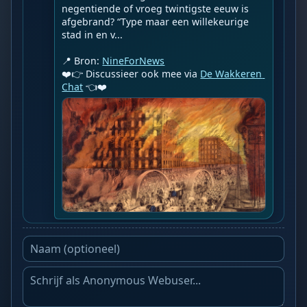
negentiende of vroeg twintigste eeuw is 
afgebrand? “Type maar een willekeurige 
stad in en v...

📍 Bron: 
NineForNews
❤️👉 Discussieer ook mee via 
De Wakkeren 
Chat
 👈❤️