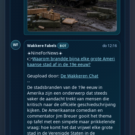
WF
Wakkere Fabels
do 12:16
BOT
☀️NineForNews☀️

👉
Waarom brandde bijna elke grote Ameri
kaanse stad af in de 19e eeuw?
Geupload door: 
De Wakkeren Chat
--

De stadsbranden van de 19e eeuw in 
Amerika zijn een onderwerp dat steeds 
vaker de aandacht trekt van mensen die 
kritisch naar de officiële geschiedschrijving 
kijken. De Amerikaanse comedian en 
commentator Jim Breuer gooit het thema 
op tafel met een simpele maar prikkelende 
vraag: hoe komt het dat vrijwel elke grote 
stad in de Verenigde Staten in de 