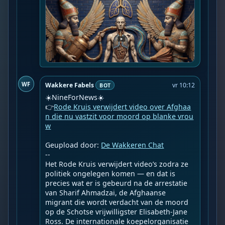
WF
Wakkere Fabels
vr 10:12
BOT
☀️NineForNews☀️

👉
Rode Kruis verwijdert video over Afghaa
n die nu vastzit voor moord op blanke vrou
w
Geupload door: 
De Wakkeren Chat
--

Het Rode Kruis verwijdert video’s zodra ze 
politiek ongelegen komen — en dat is 
precies wat er is gebeurd na de arrestatie 
van Sharif Ahmadzai, de Afghaanse 
migrant die wordt verdacht van de moord 
op de Schotse vrijwilligster Elisabeth-Jane 
Ross. De internationale koepelorganisatie 