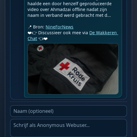
haalde een door henzelf geproduceerde 
video over Ahmadzai offline nadat zijn 
naam in verband werd gebracht met d...

📍 Bron: 
NineForNews
❤️👉 Discussieer ook mee via 
De Wakkeren 
Chat
 👈❤️