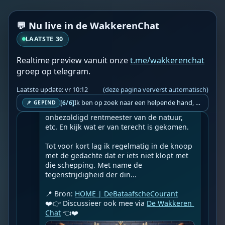
☀️HOME | DeBataafscheCourant☀️

👉
Succes en verroest maar
💬 Nu live in de WakkerenChat
Geupload door: 
De Wakkeren Chat
LAATSTE 30
--

Vaak heb ik gedacht, dat de Here God, de 
Realtime preview vanuit onze
t.me/wakkerenchat
Schepper van alles maar een vreemde 
vogel moet zijn geweest. Volgens de 
groep op telegram.
meeste geschriften zou de mens de kers op 
de taart van zijn schepping zijn, normaal 
Laatste update: vr 10:12
(deze pagina ververst automatisch)
gesproken ben je daar dan zuinig op. 
Ik ben op zoek naar een helpende hand, een menselijk oog, een admin die helpt met controleren of de chat wel correct word gemodereerd word door NoMoSpam. 98% gaat automatisch goed, toch ik dit nooit helemaal loslaten en moet er altijd een mens mee blijven opletten bij elke beslissing die gemaakt word. Waar bestaan de werkzaamheden uit? Mee kijken in admin log kanaal naar alle drugs/porno/scams die voorbij komen en in het geval van een randgevalletje, ingrijpen en b.v. een verwijderd maar wel toegestaan bericht terug plaatsen met een druk op de knop. tsja zo banaal en simpel is het gesteld.. Word je hier blij van? Nee. Strookt het je ego? Nee. Word je er beter van? Nee. Kost het veel tijd? Totaal niet, consistentie en regelmaat is belangrijker dan 'er even voor kunnen gaan zitten'.. het werk is in een paar seconden gepiept.. je checkt puur of AI de juiste beslissing heeft gemaakt.. …
[6/6]
📌 GEPIND
Bovendien werden we aangesteld als 
onbezoldigd rentmeester van de natuur, 
etc. En kijk wat er van terecht is gekomen.

Tot voor kort lag ik regelmatig in de knoop 
met de gedachte dat er iets niet klopt met 
die schepping. Met name de 
tegenstrijdigheid der din...

📍 Bron: 
HOME | DeBataafscheCourant
❤️👉 Discussieer ook mee via 
De Wakkeren 
Chat
 👈❤️