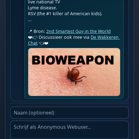
live national TV

Lyme disease.

RSV (the #1 killer of American kids).

...

📍 Bron: 
2nd Smartest Guy in the World
❤️👉 Discussieer ook mee via 
De Wakkeren 
Chat
 👈❤️