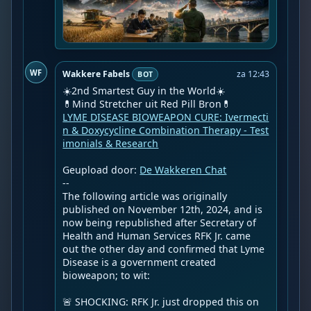
WF
Wakkere Fabels
za 12:43
BOT
☀️2nd Smartest Guy in the World☀️

LYME DISEASE BIOWEAPON CURE: Ivermecti
n & Doxycycline Combination Therapy - Test
imonials & Research
Geupload door: 
De Wakkeren Chat
--

The following article was originally 
published on November 12th, 2024, and is 
now being republished after Secretary of 
Health and Human Services RFK Jr. came 
out the other day and confirmed that Lyme 
Disease is a government created 
bioweapon; to wit:

🚨 SHOCKING: RFK Jr. just dropped this on 