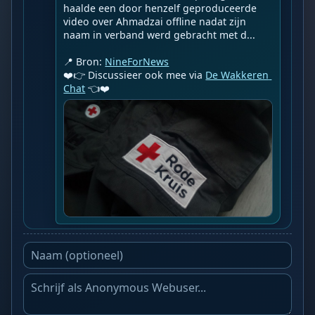
haalde een door henzelf geproduceerde 
video over Ahmadzai offline nadat zijn 
naam in verband werd gebracht met d...

📍 Bron: 
NineForNews
❤️👉 Discussieer ook mee via 
De Wakkeren 
Chat
 👈❤️