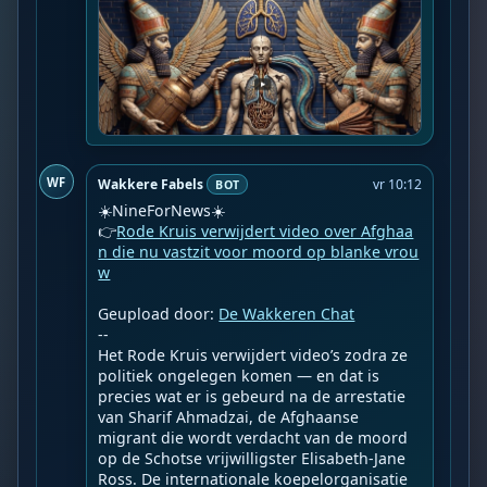
WF
Wakkere Fabels
vr 10:12
BOT
☀️NineForNews☀️

👉
Rode Kruis verwijdert video over Afghaa
n die nu vastzit voor moord op blanke vrou
w
Geupload door: 
De Wakkeren Chat
--

Het Rode Kruis verwijdert video’s zodra ze 
politiek ongelegen komen — en dat is 
precies wat er is gebeurd na de arrestatie 
van Sharif Ahmadzai, de Afghaanse 
migrant die wordt verdacht van de moord 
op de Schotse vrijwilligster Elisabeth-Jane 
Ross. De internationale koepelorganisatie 