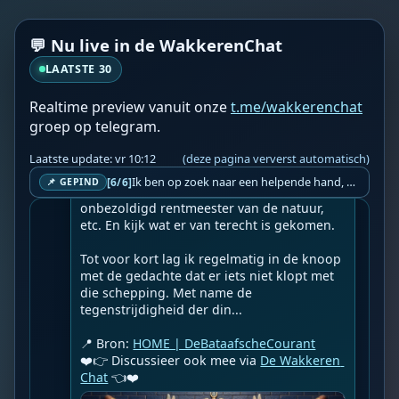
☀️HOME | DeBataafscheCourant☀️

👉
Succes en verroest maar
💬 Nu live in de WakkerenChat
Geupload door: 
De Wakkeren Chat
LAATSTE 30
--

Vaak heb ik gedacht, dat de Here God, de 
Realtime preview vanuit onze
t.me/wakkerenchat
Schepper van alles maar een vreemde 
vogel moet zijn geweest. Volgens de 
groep op telegram.
meeste geschriften zou de mens de kers op 
de taart van zijn schepping zijn, normaal 
Laatste update: vr 10:12
(deze pagina ververst automatisch)
gesproken ben je daar dan zuinig op. 
Ik ben op zoek naar een helpende hand, een menselijk oog, een admin die helpt met controleren of de chat wel correct word gemodereerd word door NoMoSpam. 98% gaat automatisch goed, toch ik dit nooit helemaal loslaten en moet er altijd een mens mee blijven opletten bij elke beslissing die gemaakt word. Waar bestaan de werkzaamheden uit? Mee kijken in admin log kanaal naar alle drugs/porno/scams die voorbij komen en in het geval van een randgevalletje, ingrijpen en b.v. een verwijderd maar wel toegestaan bericht terug plaatsen met een druk op de knop. tsja zo banaal en simpel is het gesteld.. Word je hier blij van? Nee. Strookt het je ego? Nee. Word je er beter van? Nee. Kost het veel tijd? Totaal niet, consistentie en regelmaat is belangrijker dan 'er even voor kunnen gaan zitten'.. het werk is in een paar seconden gepiept.. je checkt puur of AI de juiste beslissing heeft gemaakt.. …
[6/6]
📌 GEPIND
Bovendien werden we aangesteld als 
onbezoldigd rentmeester van de natuur, 
etc. En kijk wat er van terecht is gekomen.

Tot voor kort lag ik regelmatig in de knoop 
met de gedachte dat er iets niet klopt met 
die schepping. Met name de 
tegenstrijdigheid der din...

📍 Bron: 
HOME | DeBataafscheCourant
❤️👉 Discussieer ook mee via 
De Wakkeren 
Chat
 👈❤️