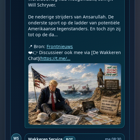
Will Schryver.

De nederige strijders van Ansarullah. De 
onderste sport op de ladder van potentiële 
Amerikaanse tegenstanders. En toch zijn zij 
tot op de da...

📍 Bron: 
Frontnieuws
❤️👉 Discussieer ook mee via [De Wakkeren 
Chat](
https://t.me/…
WS
Wakkeren Service
ma 08:30
BOT