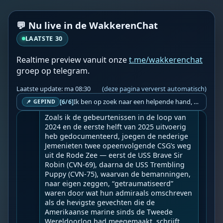
📍 Bron: 
Frontnieuws
💬 Nu live in de WakkerenChat
❤️👉 Discussieer ook mee via [De Wakkeren 
Chat](
https://t.me/…
LAATSTE 30
Realtime preview vanuit onze
t.me/wakkerenchat
WF
Wakkere Fabels
ma 08:03
BOT
groep op telegram.
☀️Frontnieuws☀️

👉
Grote woorden van onwetende dwazen
Laatste update: ma 08:30
(deze pagina ververst automatisch)
Ik ben op zoek naar een helpende hand, een menselijk oog, een admin die helpt met controleren of de chat wel correct word gemodereerd word door NoMoSpam. 98% gaat automatisch goed, toch ik dit nooit helemaal loslaten en moet er altijd een mens mee blijven opletten bij elke beslissing die gemaakt word. Waar bestaan de werkzaamheden uit? Mee kijken in admin log kanaal naar alle drugs/porno/scams die voorbij komen en in het geval van een randgevalletje, ingrijpen en b.v. een verwijderd maar wel toegestaan bericht terug plaatsen met een druk op de knop. tsja zo banaal en simpel is het gesteld.. Word je hier blij van? Nee. Strookt het je ego? Nee. Word je er beter van? Nee. Kost het veel tijd? Totaal niet, consistentie en regelmaat is belangrijker dan 'er even voor kunnen gaan zitten'.. het werk is in een paar seconden gepiept.. je checkt puur of AI de juiste beslissing heeft gemaakt.. …
[6/6]
📌 GEPIND
--

Zoals ik de gebeurtenissen in de loop van 
2024 en de eerste helft van 2025 uitvoerig 
heb gedocumenteerd, joegen de nederige 
Jemenieten twee opeenvolgende CSG’s weg 
uit de Rode Zee — eerst de USS Brave Sir 
Robin (CVN-69), daarna de USS Trembling 
Puppy (CVN-75), waarvan de bemanningen, 
naar eigen zeggen, “getraumatiseerd” 
waren door wat hun admiraals omschreven 
als de hevigste gevechten die de 
Amerikaanse marine sinds de Tweede 
Wereldoorlog had meegemaakt, schrijft 