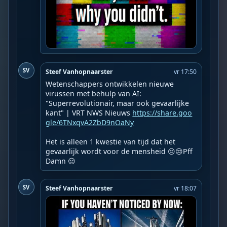
SV
Steef Vanhopnaarster
vr 17:50
Wetenschappers ontwikkelen nieuwe 
virussen met behulp van AI: 
"Superrevolutionair, maar ook gevaarlijke 
kant" | VRT NWS Nieuws 
https://share.goo
gle/6TNxqvA2ZbD9nOaNy
Het is alleen 1 kwestie van tijd dat het 
gevaarlijk wordt voor de mensheid 😒😒Pff 
Damn 😑
SV
Steef Vanhopnaarster
vr 18:07