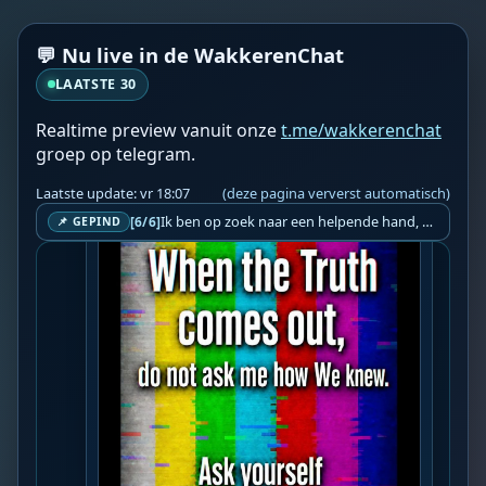
💬 Nu live in de WakkerenChat
LAATSTE 30
Realtime preview vanuit onze
t.me/wakkerenchat
groep op telegram.
SV
Steef Vanhopnaarster
vr 17:50
Laatste update: vr 18:07
(deze pagina ververst automatisch)
Ik ben op zoek naar een helpende hand, een menselijk oog, een admin die helpt met controleren of de chat wel correct word gemodereerd word door NoMoSpam. 98% gaat automatisch goed, toch ik dit nooit helemaal loslaten en moet er altijd een mens mee blijven opletten bij elke beslissing die gemaakt word. Waar bestaan de werkzaamheden uit? Mee kijken in admin log kanaal naar alle drugs/porno/scams die voorbij komen en in het geval van een randgevalletje, ingrijpen en b.v. een verwijderd maar wel toegestaan bericht terug plaatsen met een druk op de knop. tsja zo banaal en simpel is het gesteld.. Word je hier blij van? Nee. Strookt het je ego? Nee. Word je er beter van? Nee. Kost het veel tijd? Totaal niet, consistentie en regelmaat is belangrijker dan 'er even voor kunnen gaan zitten'.. het werk is in een paar seconden gepiept.. je checkt puur of AI de juiste beslissing heeft gemaakt.. …
[6/6]
📌 GEPIND