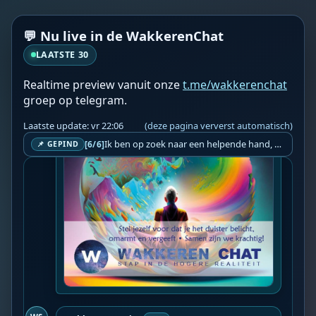
💬 Nu live in de WakkerenChat
LAATSTE 30
WS
Wakkeren Service
vr 20:55
BOT
Realtime preview vanuit onze
t.me/wakkerenchat
groep op telegram.
Laatste update: vr 22:06
(deze pagina ververst automatisch)
Ik ben op zoek naar een helpende hand, een menselijk oog, een admin die helpt met controleren of de chat wel correct word gemodereerd word door NoMoSpam. 98% gaat automatisch goed, toch ik dit nooit helemaal loslaten en moet er altijd een mens mee blijven opletten bij elke beslissing die gemaakt word. Waar bestaan de werkzaamheden uit? Mee kijken in admin log kanaal naar alle drugs/porno/scams die voorbij komen en in het geval van een randgevalletje, ingrijpen en b.v. een verwijderd maar wel toegestaan bericht terug plaatsen met een druk op de knop. tsja zo banaal en simpel is het gesteld.. Word je hier blij van? Nee. Strookt het je ego? Nee. Word je er beter van? Nee. Kost het veel tijd? Totaal niet, consistentie en regelmaat is belangrijker dan 'er even voor kunnen gaan zitten'.. het werk is in een paar seconden gepiept.. je checkt puur of AI de juiste beslissing heeft gemaakt.. …
[6/6]
📌 GEPIND