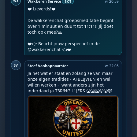
WS
Wakkeren Service
vr 20:59
BOT
❤️ Lieverds!❤️

De wakkerenchat groepsmeditatie begint 
over 1 minuut en duurt tot 11:11!! Jij doet 
toch ook mee?🙏

❤️👉 Belicht jouw perspectief in de 
@wakkerenchat 👈❤️️
SV
Steef Vanhopnaarster
vr 22:05
Ja net wat er staat en zolang ze van maar 
onze eigen tradities - AFBLIJVFEN en wel 
willen werken -  want anders zijn het 
inderdaad ja T3R!NG L1JERS 🤮🤮🤮😡🤬👿