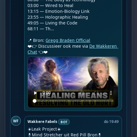
03:00 — Wired to Heal

13:15 — Emotion-Biology Link

23:55 — Holographic Healing

49:05 — Living the Code

68:11 — Th...

📍 Bron: 
Gregg Braden Official
❤️👉 Discussieer ook mee via 
De Wakkeren 
Chat
 👈❤️
WF
Wakkere Fabels
do 19:49
BOT
☀️Leak Project☀️
