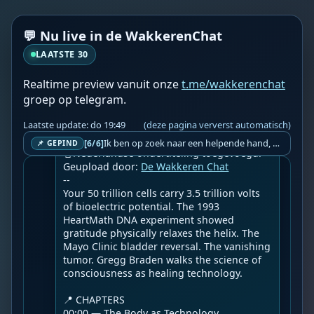
💬 Nu live in de WakkerenChat
LAATSTE 30
WF
Realtime preview vanuit onze
t.me/wakkerenchat
Wakkere Fabels
do 18:30
BOT
groep op telegram.
☀️Gregg Braden Official☀️

Laatste update: do 19:49
(deze pagina ververst automatisch)
Scientists Were Wrong: Your Emotions Phys
ically Rewire Your DNA | Gregg Braden
Ik ben op zoek naar een helpende hand, een menselijk oog, een admin die helpt met controleren of de chat wel correct word gemodereerd word door NoMoSpam. 98% gaat automatisch goed, toch ik dit nooit helemaal loslaten en moet er altijd een mens mee blijven opletten bij elke beslissing die gemaakt word. Waar bestaan de werkzaamheden uit? Mee kijken in admin log kanaal naar alle drugs/porno/scams die voorbij komen en in het geval van een randgevalletje, ingrijpen en b.v. een verwijderd maar wel toegestaan bericht terug plaatsen met een druk op de knop. tsja zo banaal en simpel is het gesteld.. Word je hier blij van? Nee. Strookt het je ego? Nee. Word je er beter van? Nee. Kost het veel tijd? Totaal niet, consistentie en regelmaat is belangrijker dan 'er even voor kunnen gaan zitten'.. het werk is in een paar seconden gepiept.. je checkt puur of AI de juiste beslissing heeft gemaakt.. …
[6/6]
📌 GEPIND
📓Nederlandse ondertiteling toegevoegd!

Geupload door: 
De Wakkeren Chat
--

Your 50 trillion cells carry 3.5 trillion volts 
of bioelectric potential. The 1993 
HeartMath DNA experiment showed 
gratitude physically relaxes the helix. The 
Mayo Clinic bladder reversal. The vanishing 
tumor. Gregg Braden walks the science of 
consciousness as healing technology.

📍 CHAPTERS

00:00 — The Body as Technology
