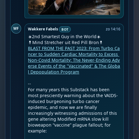
WF
Wakkere Fabels
zo 14:16
BOT
☀️2nd Smartest Guy in the World☀️

BLAST FROM THE PAST 2023: From Turbo Ca
ncer to Sudden Cardiac Mortality to Excess 
Non-Covid Mortality: The Never-Ending Adv
erse Events of the "Vaccinated" & The Globa
l Depopulation Program
--

For many years this Substack has been 
most presciently warning about the VAIDS-
induced burgeoning turbo cancer 
epidemic, and now we are finally 
increasingly witnessing admissions of this 
gene altering Modified mRNA slow kill 
bioweapon “vaccine” plague fallout; for 
example:
