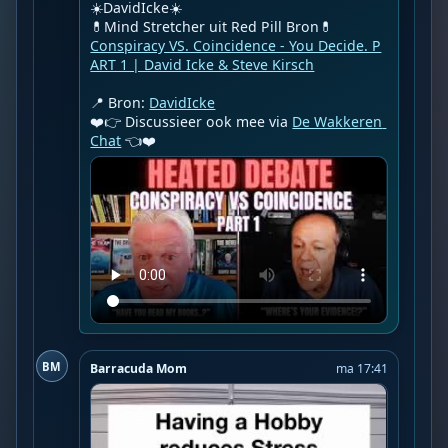
☀️DavidIcke☀️

Conspiracy VS. Coincidence - You Decide. P
ART 1 | David Icke & Steve Kirsch
📍 Bron: 
DavidIcke
❤️👉 Discussieer ook mee via 
De Wakkeren 
Chat
 👈❤️
BM
Barracuda Mom
ma 17:41