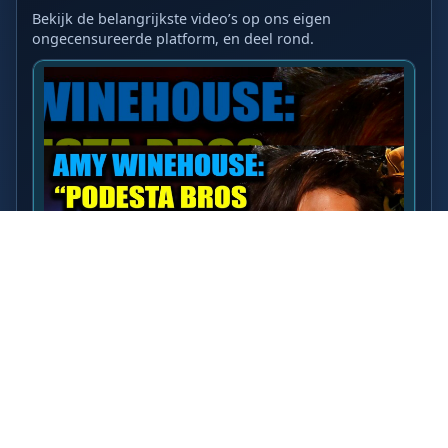
Bekijk de belangrijkste video’s op ons eigen
ongecensureerde platform, en deel rond.
LAATSTE VIDEO