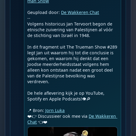
man Show
Geupload door: 
De Wakkeren Chat
--

Volgens historicus Jan Tervoort begon de 
etnische zuivering van Palestijnen al vóór 
de stichting van Israël in 1948.

In dit fragment uit The Trueman Show #289 
legt Jan uit waarom hij tot die conclusie is 
gekomen, en waarom hij denkt dat een 
Joodse meerderheidsstaat volgens hem 
alleen kon ontstaan nadat een groot deel 
van de Palestijnse bevolking was 
verdreven.

De hele aflevering kijk je op YouTube, 
Spotify en Apple Podcasts!👁️🔎

📍 Bron: 
Jorn Luka
❤️👉 Discussieer ook mee via 
De Wakkeren 
Chat
 👈❤️