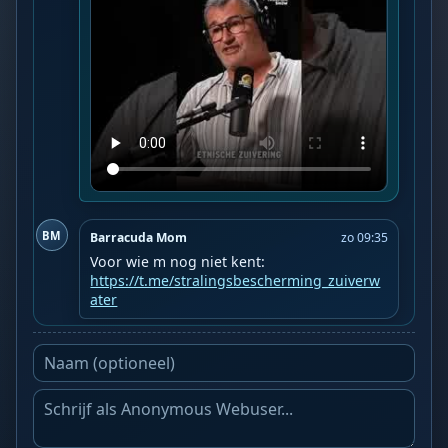
BM
Barracuda Mom
zo 09:35
https://t.me/stralingsbescherming_zuiverw
ater