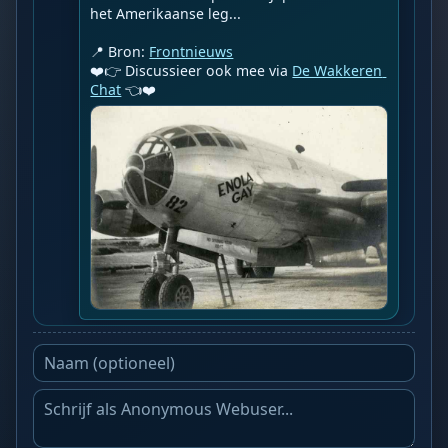
het Amerikaanse leg...

📍 Bron: 
Frontnieuws
❤️👉 Discussieer ook mee via 
De Wakkeren 
Chat
 👈❤️