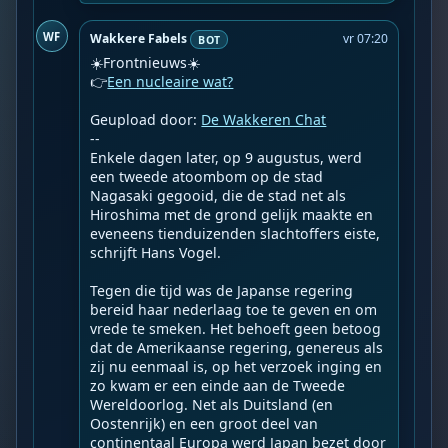
WF
Wakkere Fabels
vr 07:20
BOT
☀️Frontnieuws☀️

👉
Een nucleaire wat?
Geupload door: 
De Wakkeren Chat
--

Enkele dagen later, op 9 augustus, werd 
een tweede atoombom op de stad 
Nagasaki gegooid, die de stad net als 
Hiroshima met de grond gelijk maakte en 
eveneens tienduizenden slachtoffers eiste, 
schrijft Hans Vogel.

Tegen die tijd was de Japanse regering 
bereid haar nederlaag toe te geven en om 
vrede te smeken. Het behoeft geen betoog 
dat de Amerikaanse regering, genereus als 
zij nu eenmaal is, op het verzoek inging en 
zo kwam er een einde aan de Tweede 
Wereldoorlog. Net als Duitsland (en 
Oostenrijk) en een groot deel van 
continentaal Europa werd Japan bezet door 