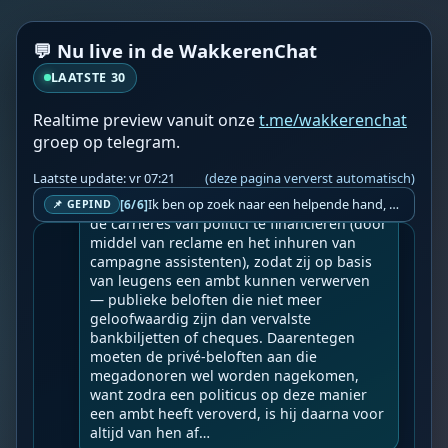
Hoe miljardairs de regering beheersen doo
💬 Nu live in de WakkerenChat
r het publiek te beheersen.
LAATSTE 30
Geupload door: 
De Wakkeren Chat
--

Realtime preview vanuit onze
t.me/wakkerenchat
Wereldwijde ‘Staatsgreep’ 6 jaar sinds 17-
groep op telegram.
03-2020 zichtbare dictatuur.

Laatste update: vr 07:21
(deze pagina ververst automatisch)
Een miljardair bezit minstens een miljard 
dollar, en dat is veel meer dan nodig is om 
Ik ben op zoek naar een helpende hand, een menselijk oog, een admin die helpt met controleren of de chat wel correct word gemodereerd word door NoMoSpam. 98% gaat automatisch goed, toch ik dit nooit helemaal loslaten en moet er altijd een mens mee blijven opletten bij elke beslissing die gemaakt word. Waar bestaan de werkzaamheden uit? Mee kijken in admin log kanaal naar alle drugs/porno/scams die voorbij komen en in het geval van een randgevalletje, ingrijpen en b.v. een verwijderd maar wel toegestaan bericht terug plaatsen met een druk op de knop. tsja zo banaal en simpel is het gesteld.. Word je hier blij van? Nee. Strookt het je ego? Nee. Word je er beter van? Nee. Kost het veel tijd? Totaal niet, consistentie en regelmaat is belangrijker dan 'er even voor kunnen gaan zitten'.. het werk is in een paar seconden gepiept.. je checkt puur of AI de juiste beslissing heeft gemaakt.. …
[6/6]
📌 GEPIND
de carrières van politici te financieren (door 
middel van reclame en het inhuren van 
campagne assistenten), zodat zij op basis 
van leugens een ambt kunnen verwerven 
— publieke beloften die niet meer 
geloofwaardig zijn dan vervalste 
bankbiljetten of cheques. Daarentegen 
moeten de privé-beloften aan die 
megadonoren wel worden nagekomen, 
want zodra een politicus op deze manier 
een ambt heeft veroverd, is hij daarna voor 
altijd van hen af…