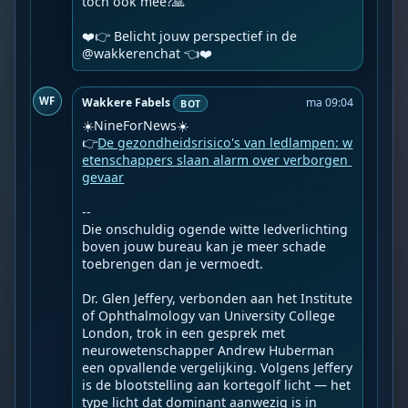
toch ook mee?🙏

❤️👉 Belicht jouw perspectief in de 
@wakkerenchat 👈❤️️
WF
Wakkere Fabels
ma 09:04
BOT
☀️NineForNews☀️

👉
De gezondheidsrisico's van ledlampen: w
etenschappers slaan alarm over verborgen 
gevaar
--

Die onschuldig ogende witte ledverlichting 
boven jouw bureau kan je meer schade 
toebrengen dan je vermoedt.

Dr. Glen Jeffery, verbonden aan het Institute 
of Ophthalmology van University College 
London, trok in een gesprek met 
neurowetenschapper Andrew Huberman 
een opvallende vergelijking. Volgens Jeffery 
is de blootstelling aan kortegolf licht — het 
type licht dat dominant aanwezig is in 