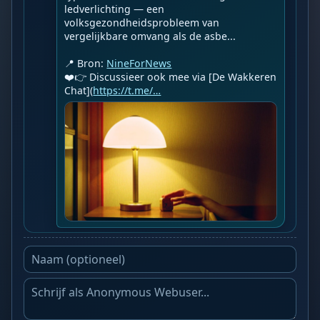
ledverlichting — een 
volksgezondheidsprobleem van 
vergelijkbare omvang als de asbe...

📍 Bron: 
NineForNews
❤️👉 Discussieer ook mee via [De Wakkeren 
Chat](
https://t.me/…