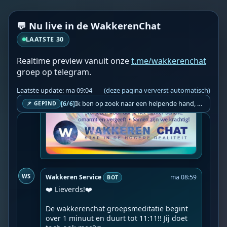
💬 Nu live in de WakkerenChat
LAATSTE 30
Realtime preview vanuit onze
t.me/wakkerenchat
groep op telegram.
Laatste update: ma 09:04
(deze pagina ververst automatisch)
Ik ben op zoek naar een helpende hand, een menselijk oog, een admin die helpt met controleren of de chat wel correct word gemodereerd word door NoMoSpam. 98% gaat automatisch goed, toch ik dit nooit helemaal loslaten en moet er altijd een mens mee blijven opletten bij elke beslissing die gemaakt word. Waar bestaan de werkzaamheden uit? Mee kijken in admin log kanaal naar alle drugs/porno/scams die voorbij komen en in het geval van een randgevalletje, ingrijpen en b.v. een verwijderd maar wel toegestaan bericht terug plaatsen met een druk op de knop. tsja zo banaal en simpel is het gesteld.. Word je hier blij van? Nee. Strookt het je ego? Nee. Word je er beter van? Nee. Kost het veel tijd? Totaal niet, consistentie en regelmaat is belangrijker dan 'er even voor kunnen gaan zitten'.. het werk is in een paar seconden gepiept.. je checkt puur of AI de juiste beslissing heeft gemaakt.. …
[6/6]
📌 GEPIND
WS
Wakkeren Service
ma 08:59
BOT
❤️ Lieverds!❤️

De wakkerenchat groepsmeditatie begint 
over 1 minuut en duurt tot 11:11!! Jij doet 