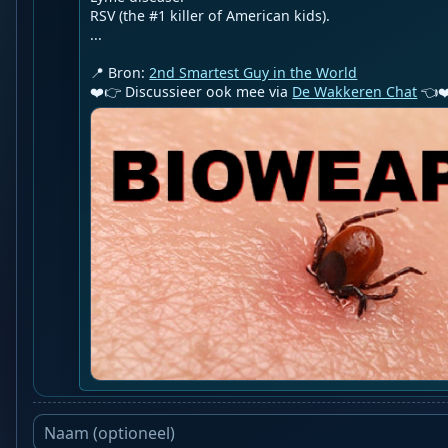
RSV (the #1 killer of American kids).

...

📍 Bron: 
2nd Smartest Guy in the World
❤️👉 Discussieer ook mee via 
De Wakkeren Chat
 👈❤