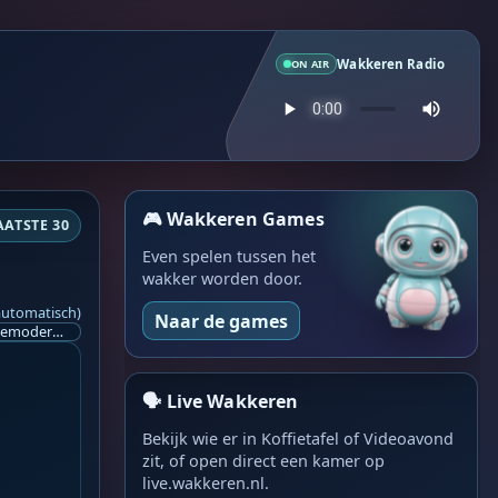
Wakkeren Radio
ON AIR
🎮 Wakkeren Games
AATSTE 30
Even spelen tussen het
wakker worden door.
automatisch)
Naar de games
Ik ben op zoek naar een helpende hand, een menselijk oog, een admin die helpt met controleren of de chat wel correct word gemodereerd word door NoMoSpam. 98% gaat automatisch goed, toch ik dit nooit helemaal loslaten en moet er altijd een mens mee blijven opletten bij elke beslissing die gemaakt word. Waar bestaan de werkzaamheden uit? Mee kijken in admin log kanaal naar alle drugs/porno/scams die voorbij komen en in het geval van een randgevalletje, ingrijpen en b.v. een verwijderd maar wel toegestaan bericht terug plaatsen met een druk op de knop. tsja zo banaal en simpel is het gesteld.. Word je hier blij van? Nee. Strookt het je ego? Nee. Word je er beter van? Nee. Kost het veel tijd? Totaal niet, consistentie en regelmaat is belangrijker dan 'er even voor kunnen gaan zitten'.. het werk is in een paar seconden gepiept.. je checkt puur of AI de juiste beslissing heeft gemaakt.. …
🗣️ Live Wakkeren
Bekijk wie er in Koffietafel of Videoavond
zit, of open direct een kamer op
live.wakkeren.nl.