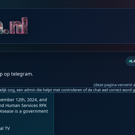
za 12:43
L
ycline Combination The
p op telegram.
(deze pagina ververst 
vember 12th, 2024, and 
and Human Services RFK 
Disease is a government 
l TV
