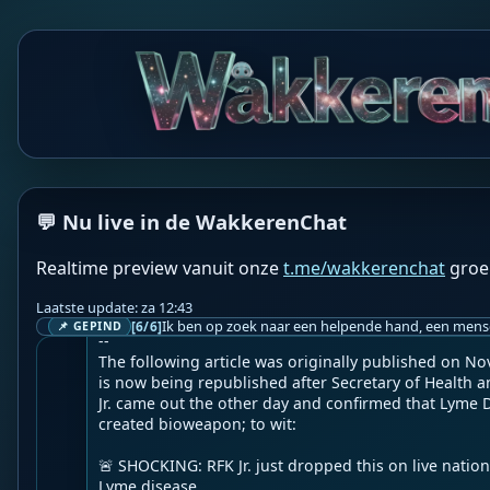
WF
Wakkere Fabels
BOT
☀️2nd Smartest Guy in the World☀️

💬 Nu live in de WakkerenChat
LYME DISEASE BIOWEAPON CURE: Ivermectin & Doxyc
Realtime preview vanuit onze
t.me/wakkerenchat
groe
rapy - Testimonials & Research
Laatste update: za 12:43
Geupload door: 
De Wakkeren Chat
[6/6]
📌 GEPIND
--

The following article was originally published on No
is now being republished after Secretary of Health 
Jr. came out the other day and confirmed that Lyme 
created bioweapon; to wit:

🚨 SHOCKING: RFK Jr. just dropped this on live nationa
Lyme disease.
