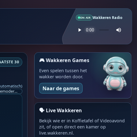
Wakkeren Radio
ON AIR
🎮 Wakkeren Games
AATSTE 30
Even spelen tussen het
wakker worden door.
automatisch)
Naar de games
Ik ben op zoek naar een helpende hand, een menselijk oog, een admin die helpt met controleren of de chat wel correct word gemodereerd word door NoMoSpam. 98% gaat automatisch goed, toch ik dit nooit helemaal loslaten en moet er altijd een mens mee blijven opletten bij elke beslissing die gemaakt word. Waar bestaan de werkzaamheden uit? Mee kijken in admin log kanaal naar alle drugs/porno/scams die voorbij komen en in het geval van een randgevalletje, ingrijpen en b.v. een verwijderd maar wel toegestaan bericht terug plaatsen met een druk op de knop. tsja zo banaal en simpel is het gesteld.. Word je hier blij van? Nee. Strookt het je ego? Nee. Word je er beter van? Nee. Kost het veel tijd? Totaal niet, consistentie en regelmaat is belangrijker dan 'er even voor kunnen gaan zitten'.. het werk is in een paar seconden gepiept.. je checkt puur of AI de juiste beslissing heeft gemaakt.. …
🗣️ Live Wakkeren
Bekijk wie er in Koffietafel of Videoavond
zit, of open direct een kamer op
live.wakkeren.nl.