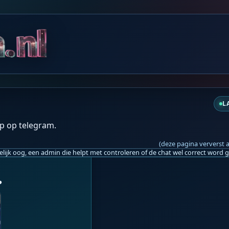
za 10:21
L
p op telegram.
(deze pagina ververst 
️