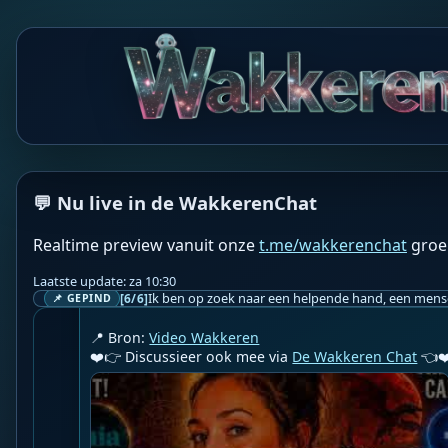
WF
💬 Nu live in de WakkerenChat
Wakkere Fabels
BOT
☀️Video Wakkeren☀️

Realtime preview vanuit onze
t.me/wakkerenchat
groe
You Know The Type
Laatste update: za 10:30
Geupload door: 
De Wakkeren Chat
[6/6]
📌 GEPIND
📍 Bron: 
Video Wakkeren
❤️👉 Discussieer ook mee via 
De Wakkeren Chat
 👈❤