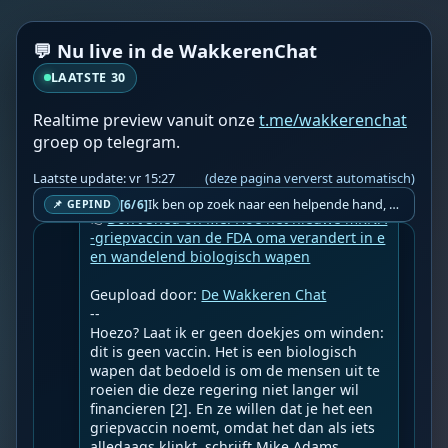
💬 Nu live in de WakkerenChat
LAATSTE 30
Realtime preview vanuit onze
t.me/wakkerenchat
groep op telegram.
WF
Wakkere Fabels
vr 15:12
BOT
Laatste update: vr 15:27
(deze pagina ververst automatisch)
☀️Frontnieuws☀️

Ik ben op zoek naar een helpende hand, een menselijk oog, een admin die helpt met controleren of de chat wel correct word gemodereerd word door NoMoSpam. 98% gaat automatisch goed, toch ik dit nooit helemaal loslaten en moet er altijd een mens mee blijven opletten bij elke beslissing die gemaakt word. Waar bestaan de werkzaamheden uit? Mee kijken in admin log kanaal naar alle drugs/porno/scams die voorbij komen en in het geval van een randgevalletje, ingrijpen en b.v. een verwijderd maar wel toegestaan bericht terug plaatsen met een druk op de knop. tsja zo banaal en simpel is het gesteld.. Word je hier blij van? Nee. Strookt het je ego? Nee. Word je er beter van? Nee. Kost het veel tijd? Totaal niet, consistentie en regelmaat is belangrijker dan 'er even voor kunnen gaan zitten'.. het werk is in een paar seconden gepiept.. je checkt puur of AI de juiste beslissing heeft gemaakt.. …
[6/6]
📌 GEPIND
👉
Don’t Shed on Me: Hoe het nieuwe mRNA
-griepvaccin van de FDA oma verandert in e
en wandelend biologisch wapen
Geupload door: 
De Wakkeren Chat
--

Hoezo? Laat ik er geen doekjes om winden: 
dit is geen vaccin. Het is een biologisch 
wapen dat bedoeld is om de mensen uit te 
roeien die deze regering niet langer wil 
financieren [2]. En ze willen dat je het een 
griepvaccin noemt, omdat het dan als iets 
alledaags klinkt, schrijft Mike Adams.
