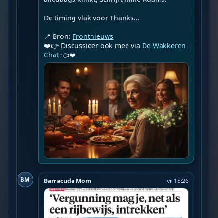
De timing vlak voor Thanks...

📍 Bron: 
Frontnieuws
❤️👉 Discussieer ook mee via 
De Wakkeren 
Chat
 👈❤️
BM
Barracuda Mom
vr 15:26