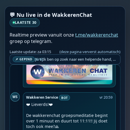
💬 Nu live in de WakkerenChat
LAATSTE 30
Realtime preview vanuit onze
t.me/wakkerenchat
groep op telegram.
Laatste update: za 03:15
(deze pagina ververst automatisch)
Ik ben op zoek naar een helpende hand, een menselijk oog, een admin die helpt met controleren of de chat wel correct word gemodereerd word door NoMoSpam. 98% gaat automatisch goed, toch ik dit nooit helemaal loslaten en moet er altijd een mens mee blijven opletten bij elke beslissing die gemaakt word. Waar bestaan de werkzaamheden uit? Mee kijken in admin log kanaal naar alle drugs/porno/scams die voorbij komen en in het geval van een randgevalletje, ingrijpen en b.v. een verwijderd maar wel toegestaan bericht terug plaatsen met een druk op de knop. tsja zo banaal en simpel is het gesteld.. Word je hier blij van? Nee. Strookt het je ego? Nee. Word je er beter van? Nee. Kost het veel tijd? Totaal niet, consistentie en regelmaat is belangrijker dan 'er even voor kunnen gaan zitten'.. het werk is in een paar seconden gepiept.. je checkt puur of AI de juiste beslissing heeft gemaakt.. …
[6/6]
📌 GEPIND
WS
Wakkeren Service
vr 20:59
BOT
❤️ Lieverds!❤️

De wakkerenchat groepsmeditatie begint 
over 1 minuut en duurt tot 11:11!! Jij doet 
toch ook mee?🙏
