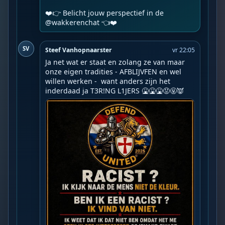
❤️👉 Belicht jouw perspectief in de 
@wakkerenchat 👈❤️️
SV
Steef Vanhopnaarster
vr 22:05
Ja net wat er staat en zolang ze van maar 
onze eigen tradities - AFBLIJVFEN en wel 
willen werken -  want anders zijn het 
inderdaad ja T3R!NG L1JERS 🤮🤮🤮😡🤬👿