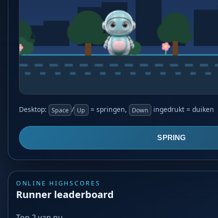
Desktop:
/
= springen,
ingedrukt = duiken
Space
Up
Down
SPRING
ONLINE HIGHSCORES
Runner leaderboard
Top 2 van nu