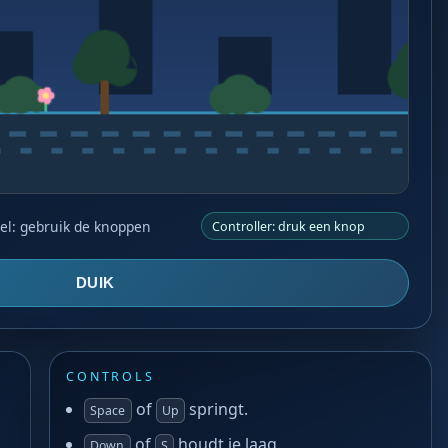
el: gebruik de knoppen
Controller: druk een knop
DUIK
CONTROLS
of
springt.
Space
Up
of
houdt je laag.
Down
S