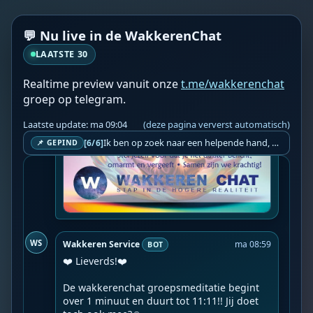
💬 Nu live in de WakkerenChat
LAATSTE 30
Realtime preview vanuit onze
t.me/wakkerenchat
groep op telegram.
Laatste update: ma 09:04
(deze pagina ververst automatisch)
Ik ben op zoek naar een helpende hand, een menselijk oog, een admin die helpt met controleren of de chat wel correct word gemodereerd word door NoMoSpam. 98% gaat automatisch goed, toch ik dit nooit helemaal loslaten en moet er altijd een mens mee blijven opletten bij elke beslissing die gemaakt word. Waar bestaan de werkzaamheden uit? Mee kijken in admin log kanaal naar alle drugs/porno/scams die voorbij komen en in het geval van een randgevalletje, ingrijpen en b.v. een verwijderd maar wel toegestaan bericht terug plaatsen met een druk op de knop. tsja zo banaal en simpel is het gesteld.. Word je hier blij van? Nee. Strookt het je ego? Nee. Word je er beter van? Nee. Kost het veel tijd? Totaal niet, consistentie en regelmaat is belangrijker dan 'er even voor kunnen gaan zitten'.. het werk is in een paar seconden gepiept.. je checkt puur of AI de juiste beslissing heeft gemaakt.. …
[6/6]
📌 GEPIND
WS
Wakkeren Service
ma 08:59
BOT
❤️ Lieverds!❤️

De wakkerenchat groepsmeditatie begint 
over 1 minuut en duurt tot 11:11!! Jij doet 