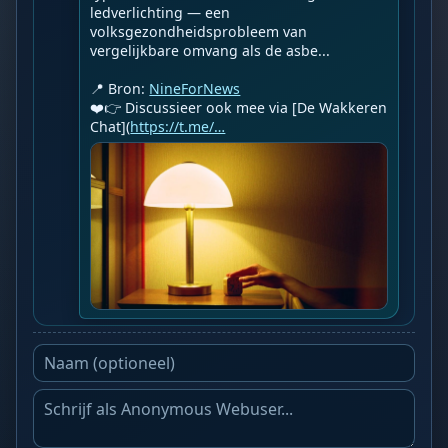
ledverlichting — een 
volksgezondheidsprobleem van 
vergelijkbare omvang als de asbe...

📍 Bron: 
NineForNews
❤️👉 Discussieer ook mee via [De Wakkeren 
Chat](
https://t.me/…