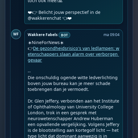
toch ook mee?🙏

❤️👉 Belicht jouw perspectief in de 
@wakkerenchat 👈❤️️
WF
Wakkere Fabels
ma 09:04
BOT
☀️NineForNews☀️

👉
De gezondheidsrisico's van ledlampen: w
etenschappers slaan alarm over verborgen 
gevaar
--

Die onschuldig ogende witte ledverlichting 
boven jouw bureau kan je meer schade 
toebrengen dan je vermoedt.

Dr. Glen Jeffery, verbonden aan het Institute 
of Ophthalmology van University College 
London, trok in een gesprek met 
neurowetenschapper Andrew Huberman 
een opvallende vergelijking. Volgens Jeffery 
is de blootstelling aan kortegolf licht — het 
type licht dat dominant aanwezig is in 